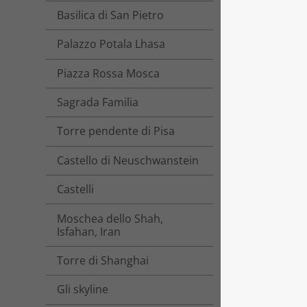
Basilica di San Pietro
Palazzo Potala Lhasa
Piazza Rossa Mosca
Sagrada Familia
Torre pendente di Pisa
Castello di Neuschwanstein
Castelli
Moschea dello Shah,
Isfahan, Iran
Torre di Shanghai
Gli skyline