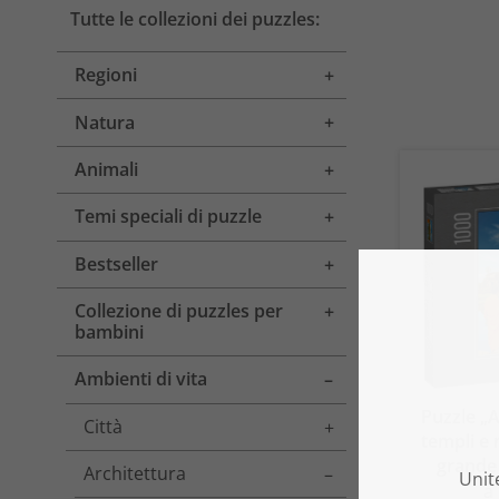
Tutte le collezioni dei puzzles:
Regioni
Toggle menu
Natura
Toggle menu
Animali
Toggle menu
Temi speciali di puzzle
Toggle menu
Bestseller
Toggle menu
Collezione di puzzles per
Toggle menu
bambini
Ambienti di vita
Toggle menu
Puzzle „
Città
Toggle menu
templi e
grande
Architettura
Toggle menu
a