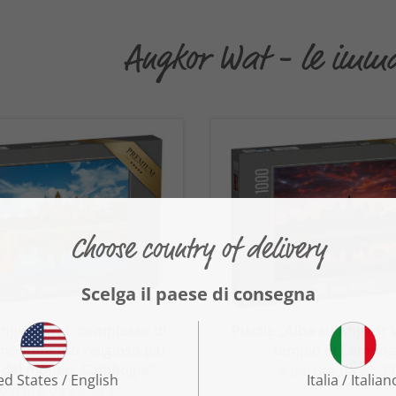
Angkor Wat - le immag
Angkor Wat: complesso di
Puzzle „Alba su Angkor W
 monumento religioso più
tempio in Cambog
 del mondo, Cambogia“
a partire da 22,99
 partire da 22,99 €