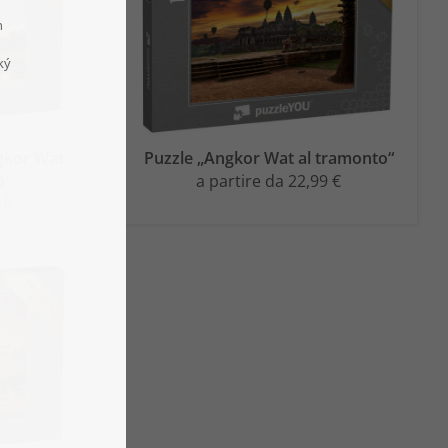
ngkor Wat
Puzzle „Angkor Wat al tramonto“
a“
a partire da 22,99 €
 €