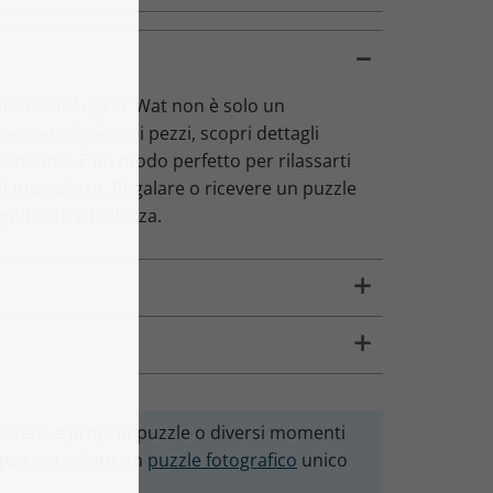
 puzzle di Angkor Wat non è solo un
 metti insieme i pezzi, scopri dettagli
al mondo. È un modo perfetto per rilassarti
l tuo salotto. Regalare o ricevere un puzzle
gnificato e bellezza.
 un vero e proprio puzzle o diversi momenti
ge
: crea subito un
puzzle fotografico
unico