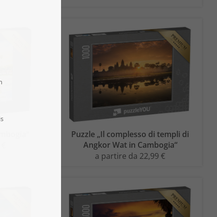
ambogia“
Puzzle „Il complesso di templi di
Angkor Wat in Cambogia“
 €
a partire da 22,99 €