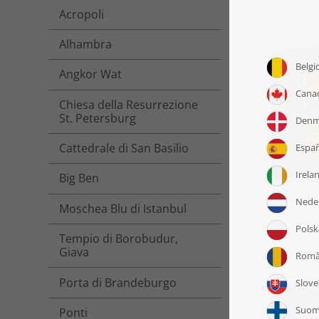
Acropoli
Alhambra
Angkor Wat
Chiesa della Resurrezione
St. Petersburg
Cattedrale di San Basilio
Big Ben
Puzzle
Moschea Blu di Istanbul
a
Tempio di Borobudur,
Giava
Porta di Brandeburgo
Ponti