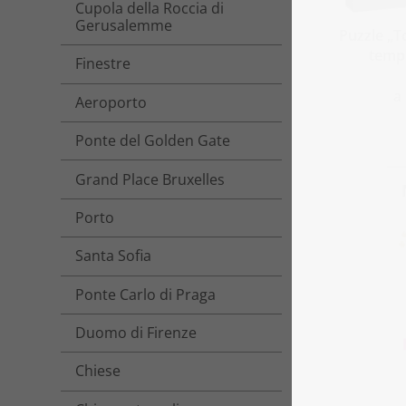
Cupola della Roccia di
Gerusalemme
Puzzle „T
templ
Finestre
a
Aeroporto
Ponte del Golden Gate
Grand Place Bruxelles
Porto
Santa Sofia
Ponte Carlo di Praga
Duomo di Firenze
Chiese