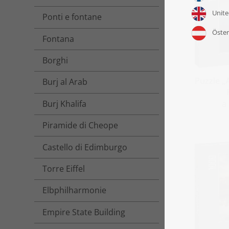
Ponti e fontane
Fontana
Borghi
Puzzle „
Burj al Arab
a
Burj Khalifa
Piramide di Cheope
Castello di Edimburgo
Torre Eiffel
Elbphilharmonie
Empire State Building