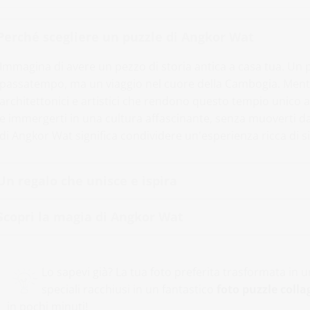
Perché scegliere un puzzle di Angkor Wat
Immagina di avere un pezzo di storia antica a casa tua. Un
passatempo, ma un viaggio nel cuore della Cambogia. Mentre
architettonici e artistici che rendono questo tempio unico 
e immergerti in una cultura affascinante, senza muoverti da
di Angkor Wat significa condividere un'esperienza ricca di si
Un regalo che unisce e ispira
Scopri la magia di Angkor Wat
Lo sapevi già? La tua foto preferita trasformata in
speciali racchiusi in un fantastico
foto puzzle colla
in pochi minuti!