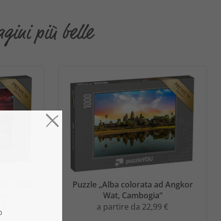
ini più belle
at, città
Puzzle „Alba colorata ad Angkor
ia“
Wat, Cambogia“
 €
a partire da 22,99 €