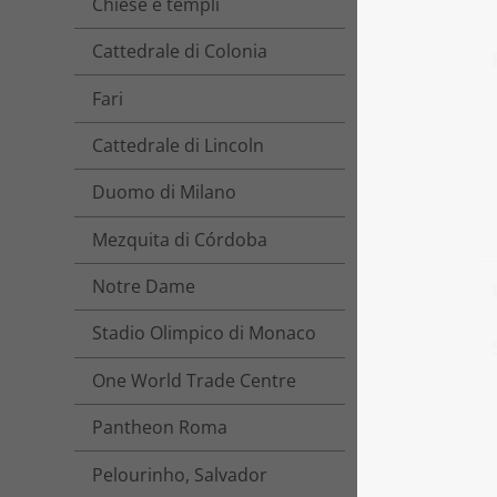
Chiese e templi
Cattedrale di Colonia
Fari
Cattedrale di Lincoln
Duomo di Milano
Mezquita di Córdoba
Notre Dame
Stadio Olimpico di Monaco
One World Trade Centre
Pantheon Roma
Pelourinho, Salvador