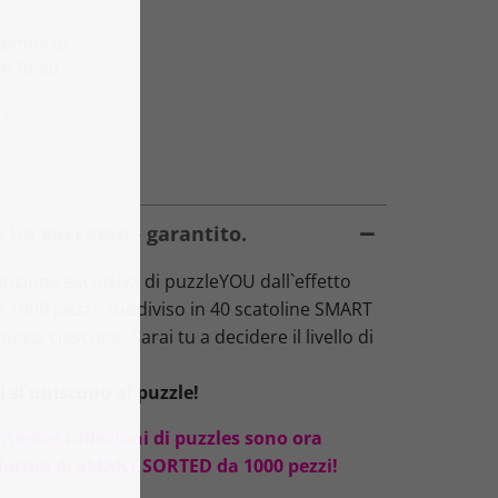
templi di
em Reap,
 €
 ha successo - garantito.
zione esclusiva di puzzleYOU dall`effetto
da 1000 pezzi, suddiviso in 40 scatoline SMART
ezzi ciascuna. Sarai tu a decidere il livello di
 si uniscono al puzzle!
 nostre collezioni di puzzles sono ora
oforma di SMART SORTED da 1000 pezzi!