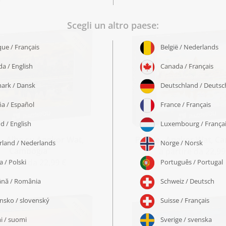
 „Alba su Angkor Wat,
Puzzle „Angkor Wat, C
Cambogia“
a partire da 22,99
 partire da 22,99 €