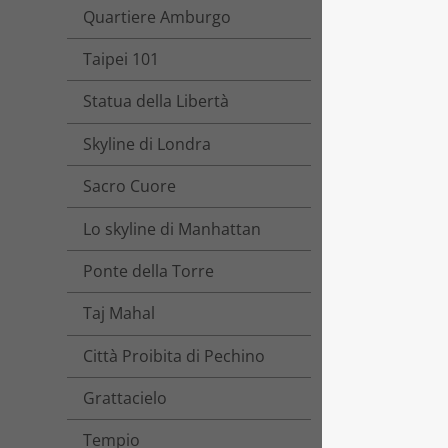
Quartiere Amburgo
Taipei 101
Statua della Libertà
Skyline di Londra
Sacro Cuore
Lo skyline di Manhattan
Ponte della Torre
Taj Mahal
Città Proibita di Pechino
Grattacielo
Tempio