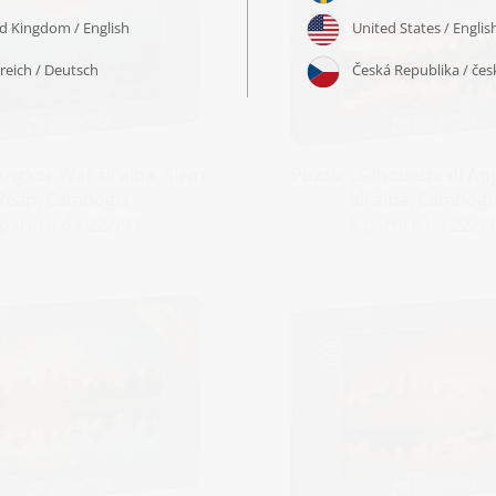
Angkor Wat all'alba, Siem
Puzzle „Silhouette di A
Reap, Cambogia“
all'alba, Cambogi
 partire da 22,99 €
a partire da 22,99