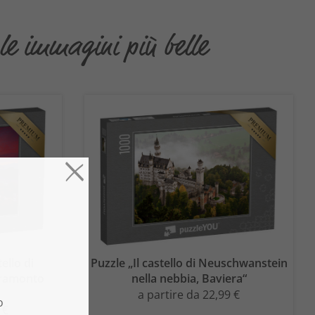
le immagini più belle
ello di
Puzzle „Il castello di Neuschwanstein
tramonto
nella nebbia, Baviera“
a partire da 22,99 €
 €