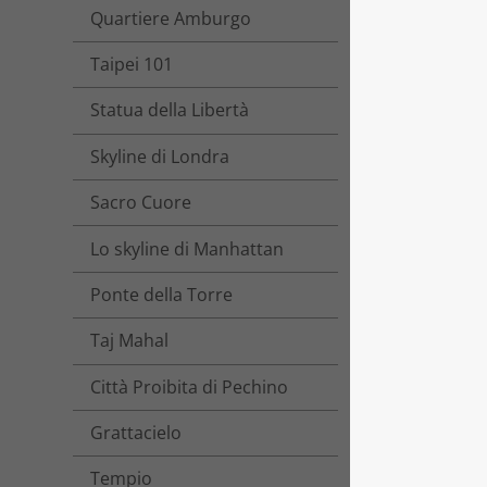
Quartiere Amburgo
Taipei 101
Statua della Libertà
Skyline di Londra
Sacro Cuore
Lo skyline di Manhattan
Ponte della Torre
Taj Mahal
Città Proibita di Pechino
Grattacielo
Tempio