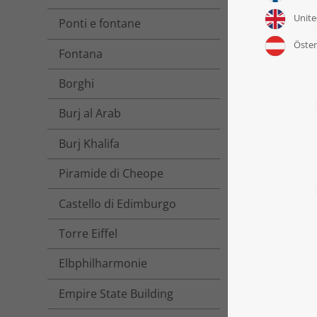
Ponti e fontane
Fontana
Borghi
Burj al Arab
Burj Khalifa
Piramide di Cheope
Castello di Edimburgo
Torre Eiffel
Elbphilharmonie
Empire State Building