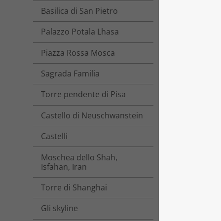
Basilica di San Pietro
Palazzo Potala Lhasa
Piazza Rossa Mosca
Sagrada Familia
Torre pendente di Pisa
Castello di Neuschwanstein
Castelli
Moschea dello Shah,
Isfahan, Iran
Torre di Shanghai
Gli skyline