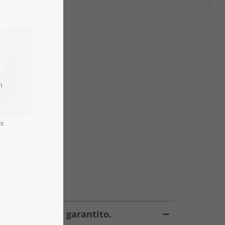
schwanstein
viera“
 €
 ha successo - garantito.