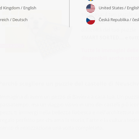
SMART SORTED è un'inven
sorpresa: il tuo puzzle 
removibili contenenti 25 p
difficoltà del tuo puzzle
SMART SORTED... e tutti
Tutte le immagini delle
disponibili anche sott
Perché scegliere un puzzle del castello di Neusc
Immagina di avere un pezzo di Baviera a casa tua. Un puzz
passatempo, ma un viaggio visivo in uno dei castelli più ico
pezzi, ti immergi nella bellezza fiabesca e nell'architettura
regalo perfetto per chi ama la storia, l'arte e la cultura te
senso di realizzazione una volta completato.