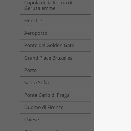
Cupola della Roccia di
Gerusalemme
Finestre
Aeroporto
Ponte del Golden Gate
Grand Place Bruxelles
Porto
Santa Sofia
Ponte Carlo di Praga
Duomo di Firenze
Chiese