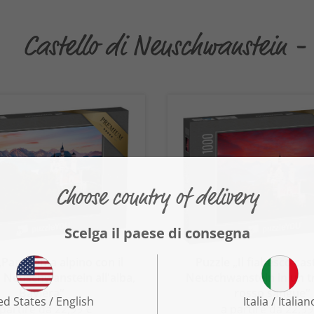
Castello di Neuschwanstein - 
„Panorama alpino con il
Puzzle „Il fiabesco cast
i Neuschwanstein all'alba,
Neuschwanstein in un 
Baviera“
rosso sangue“
 partire da 22,99 €
a partire da 22,99