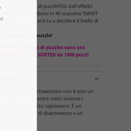
zione esclusiva di puzzleYOU dall`effetto
da 1000 pezzi, suddiviso in 40 scatoline SMART
ezzi ciascuna. Sarai tu a decidere il livello di
 si uniscono al puzzle!
 nostre collezioni di puzzles sono ora
oforma di SMART SORTED da 1000 pezzi!
hwanstein
le di Schloss Neuschwanstein non è solo un
nici del mondo. Mentre metti insieme i
 mozzafiato di questo capolavoro. È un
desca, offrendo ore di divertimento e un