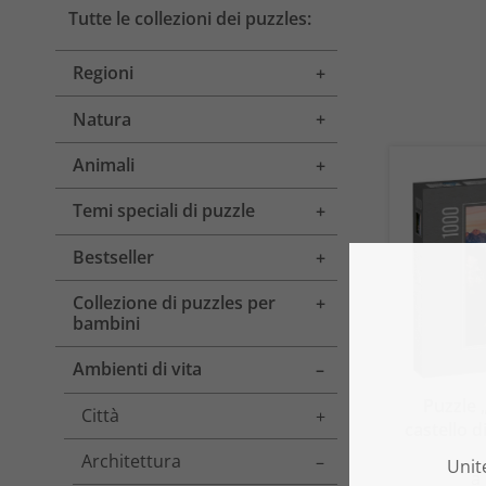
Tutte le collezioni dei puzzles:
Regioni
Toggle menu
Natura
Toggle menu
Animali
Toggle menu
Temi speciali di puzzle
Toggle menu
Bestseller
Toggle menu
Collezione di puzzles per
Toggle menu
bambini
Ambienti di vita
Toggle menu
Puzzle 
Città
Toggle menu
castello d
Architettura
Toggle menu
a