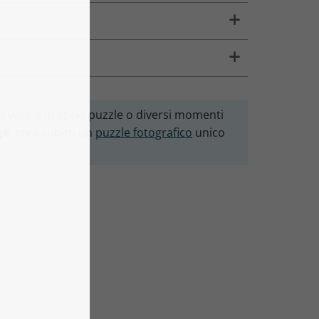
 un vero e proprio puzzle o diversi momenti
ge
: crea subito un
puzzle fotografico
unico