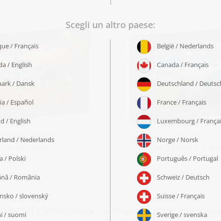
 castello di Neuschwanstein
Puzzle „Il castello di Neu
in autunno“
vicino a Füssen in Ba
 partire da 22,99 €
a partire da 22,99
NOVITÀ! L'alternativa intelligente. Ogni immagine