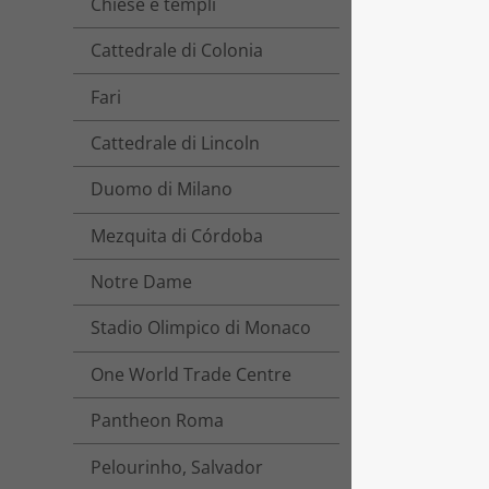
Chiese e templi
Cattedrale di Colonia
Fari
Cattedrale di Lincoln
Duomo di Milano
Mezquita di Córdoba
Notre Dame
Stadio Olimpico di Monaco
One World Trade Centre
Pantheon Roma
Pelourinho, Salvador