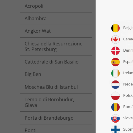
Acropoli
Alhambra
Angkor Wat
Chiesa della Resurrezione
St. Petersburg
Cattedrale di San Basilio
Big Ben
Puzzle „Il
Moschea Blu di Istanbul
a
Tempio di Borobudur,
Giava
Porta di Brandeburgo
Ponti