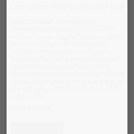
Luna di miele con un puzzle da 1000 pezzi
Progetta
un puzzle a sorpresa per il
matrimonio
scegliendo una foto e una scatola
senza immagine come guida. Questo aumenterà
l'emozione degli sposi. 1000 pezzi di puzzle,
intelligentemente presuddivisi in 40 scatoline:
ecco lo SMART SORTED. Ogni scatolina contiene
25 pezzi di puzzle che formano sempre una
sezione coerente dell‘immagine. Sia che si tratti di
una foto di coppia, di un buono o di un collage di
foto, l`immagine si rivelerà solo quando il puzzle
sarà terminato.
54,99 €
39,99 €
Crea ora