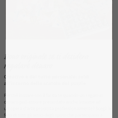
Dono originale se si desidera
regalare denaro
Creativo e del tutto personale: soldi
all’interno della scatola del puzzle
Perché iniziare con il fai da te quando un regalo in
denaro può essere presentato anche insieme ad
un'opera d'arte prodotta professionalmente? Scegli le
foto di tutti gli amici degli sposi che partecipano a