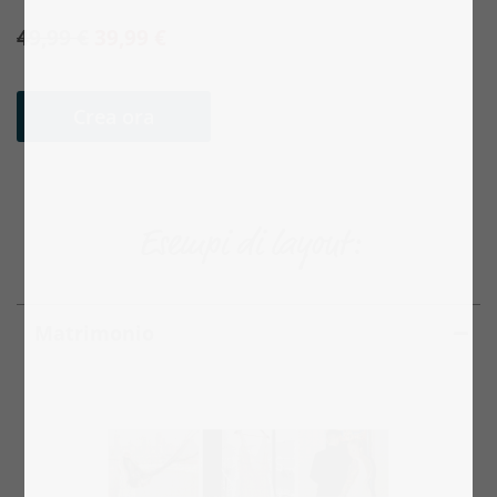
49,99 €
39,99 €
Crea ora
Esempi di layout:
Matrimonio