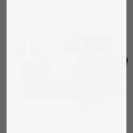
Scatola pizzo a fiori
Scatola delfino grigio