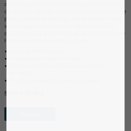
questo regalo e crea un collage fotografico con pochi
clic. Puoi poi aggiungere le banconote, splendidamente
piegate, ai pezzi del puzzle già inseriti all'interno della
scatola regalo di alta qualità Un'altra alternativa è
quella di consegnare il denaro agli sposi solo dopo che
hanno terminato di montare il puzzle!
Puzzle da 48 a 2000 pezzi
Personalizzabile con foto e frasi
Vari layout di collage con un massimo di 65
immagini
Con il tuo messaggio sulla scatola regalo
54,99 €
39,99 €
Crea ora