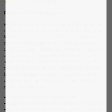
(61)
4,66
/
5,0
Regalo in formato gigante
Regala agli sposi un'indimenticabile foto ricordo con il
nostro puzzle personalizzabile XXL con 1000 pezzi dal
formato maxi. Un collage di foto personalizzato è
particolarmente elegante in un formato di queste
dimensioni. Scegli, ad esempio, le foto dei preparativi
del matrimonio - prova dell'abito, lezione di ballo,
addio al nubilato - e crea in pochi clic un'opera d'arte
che catturi i ricordi più belli. I pezzi extra-large sono
facili da maneggiare e rendono il puzzle un'attività
condivisa dagli sposi per riscoprire più volte il giorno
più bello della loro vita.
Puzzle da 1000 pezzi in formato XXL
Oggetto decorativo di alta qualità per la nuova casa
I pezzi del puzzle danno un senso di realizzazione