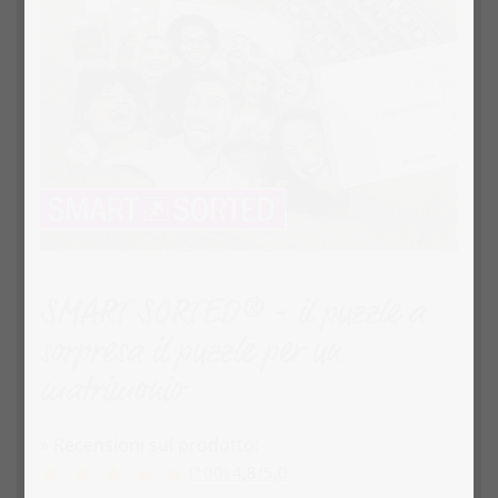
SMART SORTED® - il puzzle a
sorpresa il puzzle per un
matrimonio
» Recensioni sul prodotto:
(100)
4,8
/
5,0