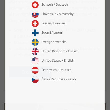
alla mente,in questo modo, bei ricordi trascorsi
insieme. Gli sposi penseranno sicuramente a te e
al tuo
regalo di nozze
personalizzato ogni volta
che guarderanno il puzzle montato.
Scegli tra 48, 100, 200, 500, 1000 e 2000 pezzi,
a partire da 22,99 €
Creazione semplicissima
Inclusa una scatola dal design accattivante che
si abbina al puzzle
Crea ora