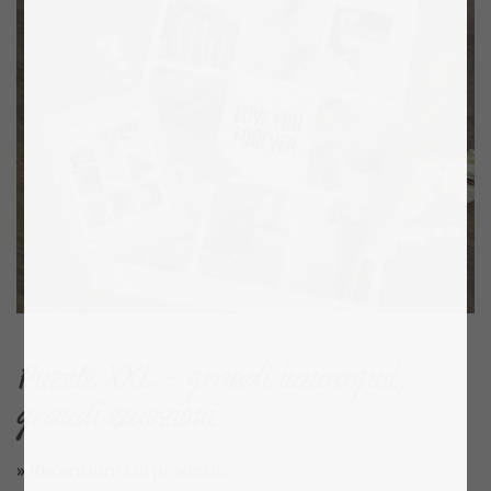
Puzzle XXL - grandi immagini,
grandi emozioni
» Recensioni sul prodotto: