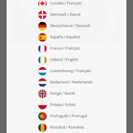
Il nostro bestseller: il puzzle
fotografico da 48 a 2000 pezzi
» Recensioni sul prodotto:
(4533)
4,76
/
5,0
Il nostro
puzzle fotografico
è sinonimo di unione
nell'amore. Scegli una foto della coppia felice e
regala agli sposi il dono di passare del tempo
insieme montando un puzzle e facendo raffiorare