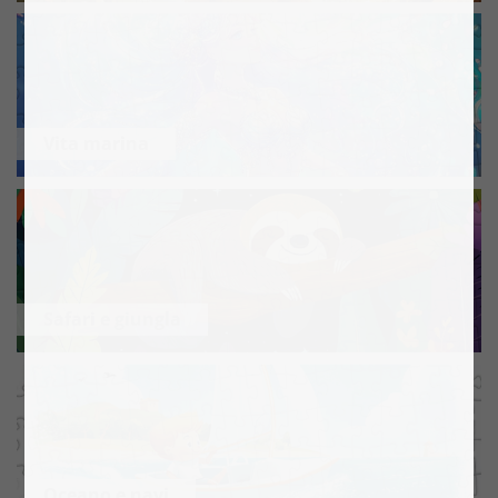
Vita marina
Safari e giungla
Oceano e navi