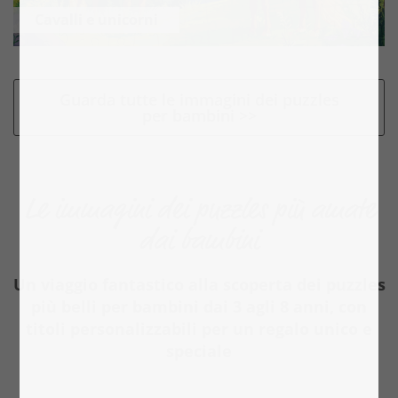
Cavalli e unicorni
Guarda tutte le immagini dei puzzles
per bambini >>
Le immagini dei puzzles più amate
dai bambini
Un viaggio fantastico alla scoperta dei puzzles
più belli per bambini dai 3 agli 8 anni, con
titoli personalizzabili per un regalo unico e
speciale