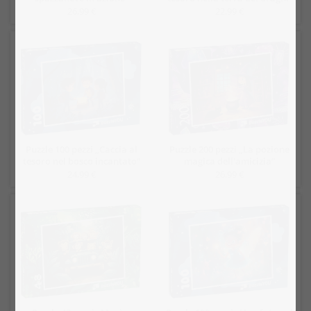
26,99 €
22,99 €
Puzzle 100 pezzi „Caccia al
Puzzle 200 pezzi „La pozione
tesoro nel bosco incantato“
magica dell'amicizia“
24,99 €
26,99 €