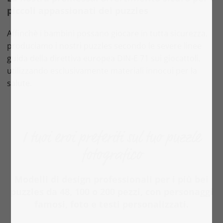
piccoli appassionati dei puzzles
Affinchè i bambini possano giocare in tutta sicurezza,
produciamo i nostri puzzles secondo le severe linee
guida della direttiva europea DIN-E 71 sui giocattoli,
utilizzando esclusivamente materiali innocui per la
salute.
I tuoi eroi preferiti sul tuo puzzle
fotografico
Modelli di design professionali per i più bei
puzzles da 48, 100 o 200 pezzi, con personaggi
famosi, foto e testi personalizzati.