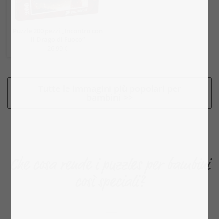
Puzzle 200 pezzi „Incontro con
il Drago di Fuoco“
26,99 €
Tutte le immagini più popolari per
bambini >>
Che cosa rende i puzzles per bambini
così speciali?