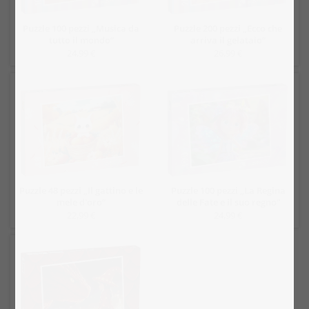
Puzzle 100 pezzi „Musica da
Puzzle 200 pezzi „Ecco che
tutto il mondo“
arriva il gelataio“
24,99 €
26,99 €
Puzzle 48 pezzi „Il gattino e le
Puzzle 100 pezzi „La Regina
mele d'oro“
delle Fate e il suo regno“
22,99 €
24,99 €