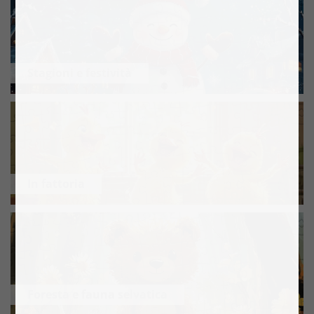
Stagioni e festività
In fattoria
Foresta e fauna selvatica