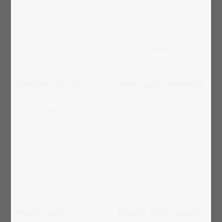
Designs colorati
con i
Idea regalo personale
temi preferiti dai
sia per gli appassionati
bambini
dei puzzles che per i
principianti
Puzzles unici
con temi
Puzzles di alta qualità