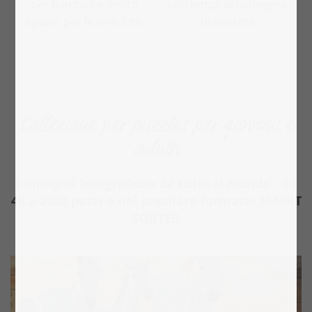
per bambini e molto
con tempi di consegna
spazio per le loro foto
brevissimi
Collezione per puzzles per giovani e
adulti
Immagini fotografiche da tutto il mondo - da
48 a 2000 pezzi e nel popolare formato: SMART
SORTED