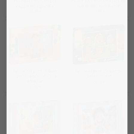
Puzzle 48 pezzi „Magico
Puzzle 100 pezzi „Una fata nel
viaggio nella giungla“
suo mondo scintillante“
22,99 €
24,99 €
Puzzle 200 pezzi „Il duro
Puzzle 48 pezzi „Sul dorso
operaio edile nella sua
delle comete“
officina“
22,99 €
26,99 €