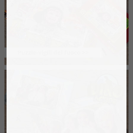
Puzzle-vigili del fuoco >>