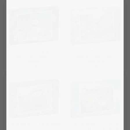
Puzzle 48 pezzi „Un pupazzo di
Puzzle 100 pezzi „Rabbit
neve con un cappello di
Henry, l'impertinente
Natale“
cavalletta“
22,99 €
24,99 €
Puzzle 200 pezzi „Il divertente
Puzzle 48 pezzi „Caccia al
spazzaneve in azione“
tesoro nella terra dei draghi“