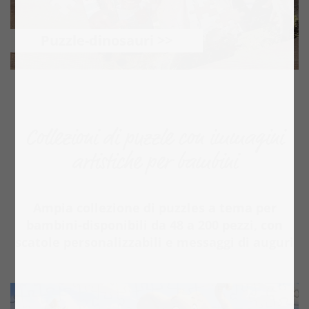
Puzzle-dinosauri >>
Collezioni di puzzle con immagini
artistiche per bambini
Ampia collezione di puzzles a tema per
bambini-disponibili da 48 a 200 pezzi, con
scatole personalizzabili e messaggi di auguri