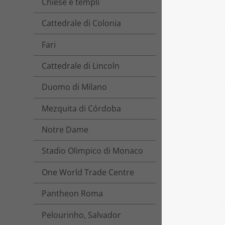
Chiese e templi
Cattedrale di Colonia
Fari
Cattedrale di Lincoln
Duomo di Milano
Mezquita di Córdoba
Notre Dame
Stadio Olimpico di Monaco
One World Trade Centre
Pantheon Roma
Pelourinho, Salvador