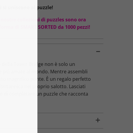
 si uniscono al puzzle!
 nostre collezioni di puzzles sono ora
oforma di SMART SORTED da 1000 pezzi!
 della Tower Bridge non è solo un
ne più amate al mondo. Mentre assembli
esto magnifico ponte. È un regalo perfetto
ritannica nel proprio salotto. Lasciati
ere di completare un puzzle che racconta