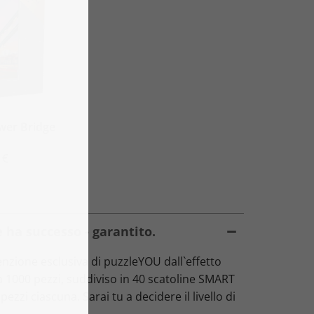
ower Bridge
 €
 ha successo - garantito.
zione esclusiva di puzzleYOU dall`effetto
da 1000 pezzi, suddiviso in 40 scatoline SMART
ezzi ciascuna. Sarai tu a decidere il livello di