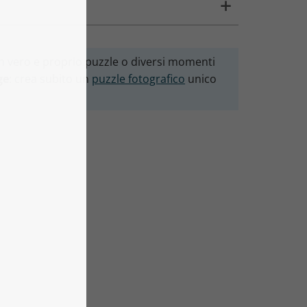
 un vero e proprio puzzle o diversi momenti
ge
: crea subito un
puzzle fotografico
unico