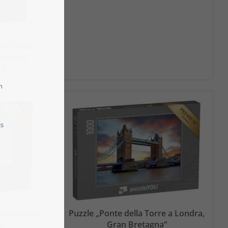
sul Tower
o e nero“
 €
n le foglie
Puzzle „Ponte della Torre a Londra,
a“
Gran Bretagna“