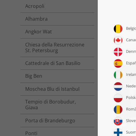
Acropoli
Alhambra
Angkor Wat
Chiesa della Resurrezione
St. Petersburg
Cattedrale di San Basilio
Big Ben
Moschea Blu di Istanbul
Tempio di Borobudur,
Giava
Porta di Brandeburgo
Puzzle 
Ponti