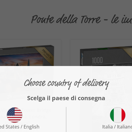
Ponte della Torre - le i
„Vista del Tower Bridge
inato di sera, Londra,
Inghilterra“
 partire da 22,99 €