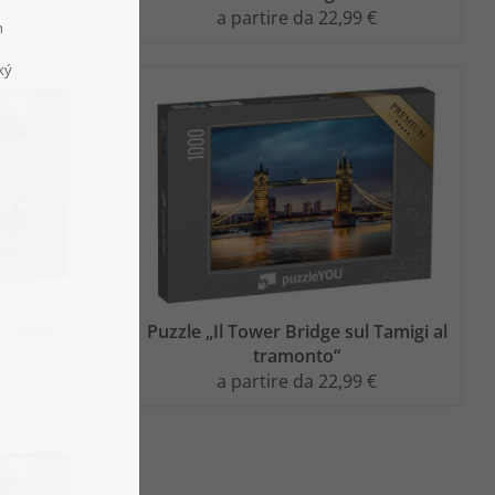
 €
a partire da 22,99 €
 Londra,
Puzzle „Il Tower Bridge sul Tamigi al
tramonto“
 €
a partire da 22,99 €