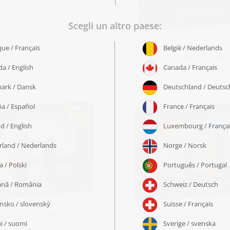
Puzzle „Ombrello rosso 
Bridge di Londra, bianc
a partire da 22,99
„Tamigi e Tower Bridge a
Puzzle „Il Tower Bridge co
Londra“
d'autunno, Londr