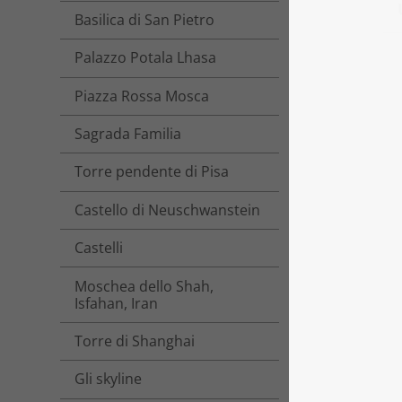
Basilica di San Pietro
Palazzo Potala Lhasa
Piazza Rossa Mosca
Sagrada Familia
Torre pendente di Pisa
Castello di Neuschwanstein
Castelli
Moschea dello Shah,
Isfahan, Iran
Torre di Shanghai
Gli skyline