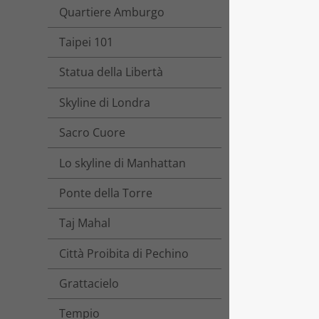
Quartiere Amburgo
Taipei 101
Statua della Libertà
Skyline di Londra
Sacro Cuore
Lo skyline di Manhattan
Ponte della Torre
Taj Mahal
Città Proibita di Pechino
Grattacielo
Tempio