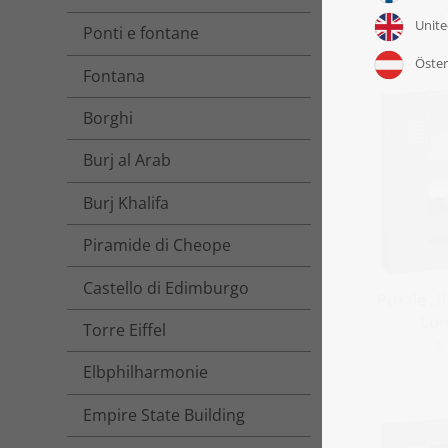
a
Ponti e fontane
Fontana
Borghi
Burj al Arab
Burj Khalifa
Piramide di Cheope
Castello di Edimburgo
Puzzle „I
Lon
Torre Eiffel
a
Elbphilharmonie
Empire State Building