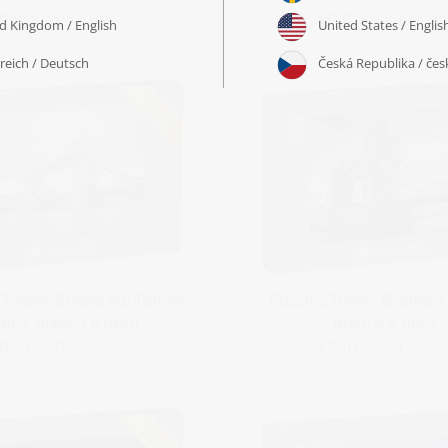
 partire da 22,99 €
a partire da 22,99
l Tower Bridge sul Tamigi,
Puzzle „Tower Bridge a
dra, bianco e nero“
bianco e nero“
 partire da 22,99 €
a partire da 22,99