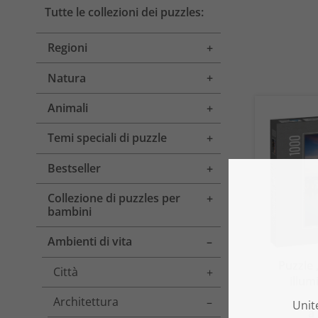
Tutte le collezioni dei puzzles:
Regioni
Toggle menu
Natura
Toggle menu
Animali
Toggle menu
Temi speciali di puzzle
Toggle menu
Bestseller
Toggle menu
Collezione di puzzles per
Toggle menu
bambini
Ambienti di vita
Toggle menu
Puzzle 
Città
Toggle menu
illum
Architettura
Toggle menu
a