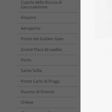
Cupola della Roccia di
Gerusalemme
Finestre
Aeroporto
Ponte del Golden Gate
Puzzle „N
Grand Place Bruxelles
Towe
a
Porto
Santa Sofia
Ponte Carlo di Praga
Duomo di Firenze
Chiese