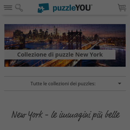
Collezione di puzzle New York
Tutte le collezioni dei puzzles:
New York - le immagini più belle