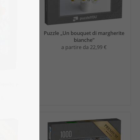
Puzzle „Un bouquet di margherite
bianche“
a partire da 22,99 €
imelle e
 €