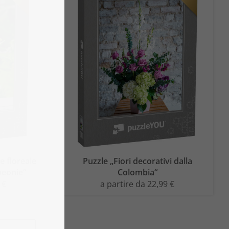
 floreale
Puzzle „Fiori decorativi dalla
peonie“
Colombia“
 €
a partire da 22,99 €