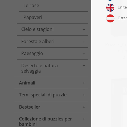
Le rose
Papaveri
Cielo e stagioni
Toggle menu
Foresta e alberi
Toggle menu
Puzzle „Co
in u
Paesaggio
Toggle menu
a
Deserto e natura
Toggle menu
selvaggia
Animali
Toggle menu
Temi speciali di puzzle
Toggle menu
Bestseller
Toggle menu
Collezione di puzzles per
Toggle menu
bambini