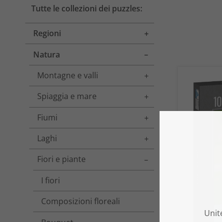
Tutte le collezioni dei puzzles:
Regioni
Toggle menu
Natura
Toggle menu
Montagne e valli
Toggle menu
Spiaggia e mare
Toggle menu
Fiumi
Toggle menu
Laghi
Toggle menu
Fiori e piante
Toggle menu
I fiori
Composizioni floreali