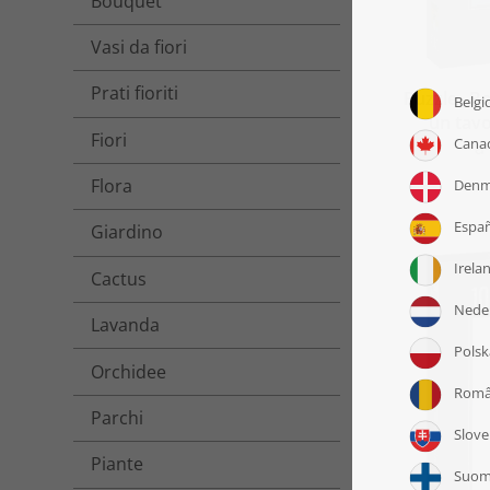
Bouquet
Vasi da fiori
Prati fioriti
Puzzle „Bo
un tavo
Fiori
a
Flora
Giardino
Cactus
Lavanda
Orchidee
Parchi
Piante