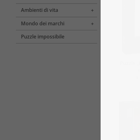
Ambienti di vita
Toggle menu
Mondo dei marchi
Toggle menu
Puzzle impossibile
Puzzle „
a