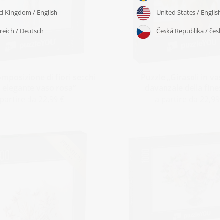
mposizione di fiori secchi
Puzzle „Girasoli in va
n elegante vaso rosa“
davanzale della fine
 partire da 22,99 €
a partire da 22,99