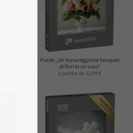
 diversi“
 €
Puzzle „Un lussureggiante bouquet
di fiori in un vaso“
a partire da 22,99 €