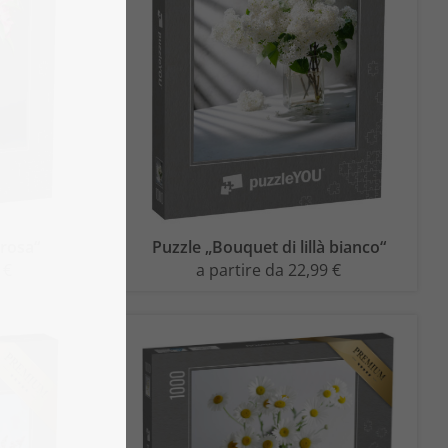
 rosa“
Puzzle „Bouquet di lillà bianco“
 €
a partire da 22,99 €