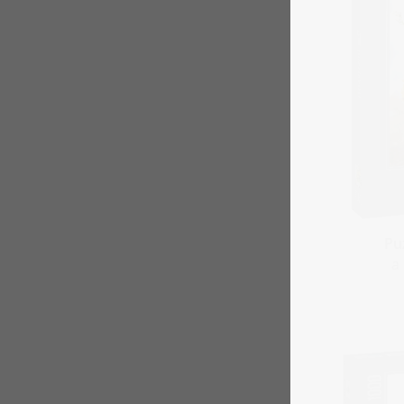
Puz
a