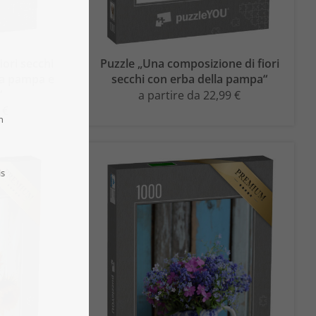
iori secchi
Puzzle „Una composizione di fiori
ba pampa e
secchi con erba della pampa“
“
a partire da 22,99 €
 €