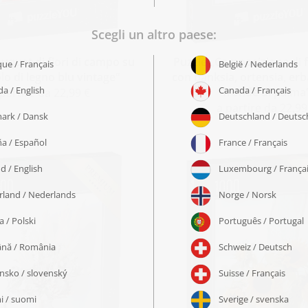
uquet di fiori di campo su
Puzzle „Composizione di f
lo di legno blu vintage“
con banksia, ortensia, er
fronde di palma
 partire da 22,99 €
a partire da 22,99