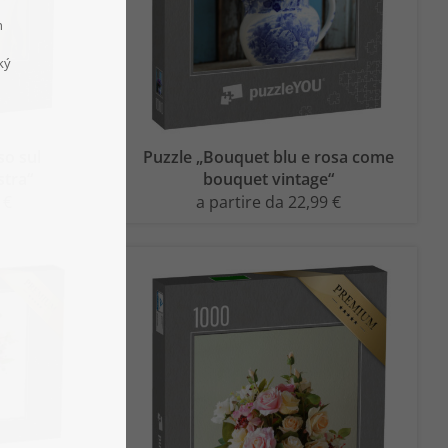
so sul
Puzzle „Bouquet blu e rosa come
stra“
bouquet vintage“
 €
a partire da 22,99 €