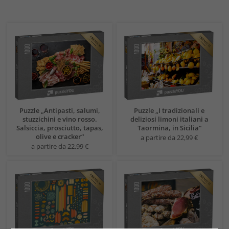
Puzzle „Antipasti, salumi,
Puzzle „I tradizionali e
stuzzichini e vino rosso.
deliziosi limoni italiani a
Salsiccia, prosciutto, tapas,
Taormina, in Sicilia“
olive e cracker“
a partire da 22,99 €
a partire da 22,99 €