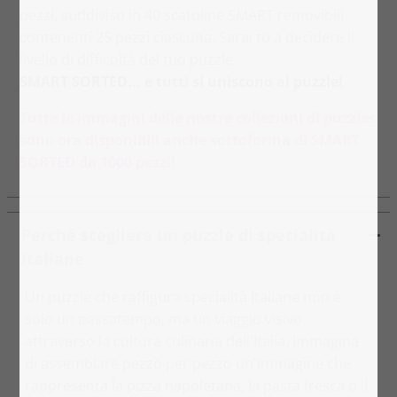
pezzi, suddiviso in 40 scatoline SMART removibili
contenenti 25 pezzi ciascuna. Sarai tu a decidere il
livello di difficoltà del tuo puzzle
SMART SORTED... e tutti si uniscono al puzzle!
Tutte le immagini delle nostre collezioni di puzzles
sono ora disponibili anche sottoforma di SMART
SORTED da 1000 pezzi!
Perché scegliere un puzzle di specialità
italiane
Un puzzle che raffigura specialità italiane non è
solo un passatempo, ma un viaggio visivo
attraverso la cultura culinaria dell'Italia. Immagina
di assemblare pezzo per pezzo un'immagine che
rappresenta la pizza napoletana, la pasta fresca o il