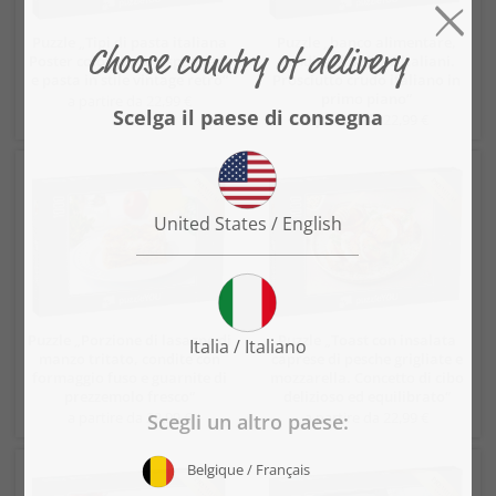
Puzzle „Tipi di pasta italiana
Puzzle „banco alimentare,
Poster colorato con spaghetti
vendita di salumi italiani.
e pasta in stile vintage retrò“
Prosciutto crudo italiano in
primo piano“
a partire da 22,99 €
a partire da 22,99 €
Puzzle „Porzione di lasagne di
Puzzle „Toast con insalata
manzo tritato, condite con
caprese di pesche grigliate e
formaggio fuso e guarnite di
mozzarella. Concetto di cibo
prezzemolo fresco“
delizioso ed equilibrato“
a partire da 22,99 €
a partire da 22,99 €