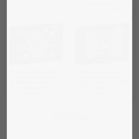
del cibo italiano“
a partire da 22,99 €
a partire da 22,99 €
Puzzle „Modello di design di
Puzzle „Mangiare pasta
pizza italiana. Pizza
correre pasta, design
Margherita con pomodori e
maglietta club amanti della
mozzarella“
pasta“
a partire da 22,99 €
a partire da 22,99 €
Mostra di più