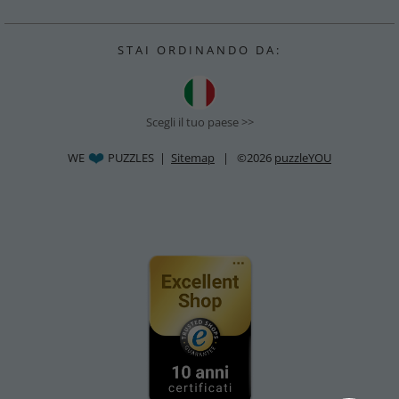
S T A I O R D I N A N D O D A :
Scegli il tuo paese >>
WE
PUZZLES |
Sitemap
| ©2026
puzzleYOU