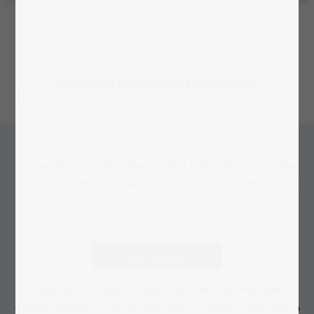
I prezzi sono IVA incl.,
i costi di spedizione
esclusi.
Informazioni sul produttore e sulla sicurezza
I prezzi scontati vengono calcolati sulla base dei prezzi migliori degli
ultimi 30 giorni.
Ti terremo costantemente informato anche
tramite e-mail – Iscriviti ora alla Newsletter!
* Cliccando su „ Iscrizione“ dichiari il tuo consenso, revocabile in
qualsiasi momento, ad essere informato/a su offerte e promozioni a