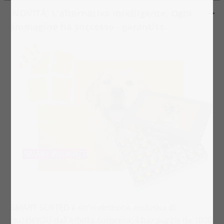
NOVITÀ! L'alternativa intelligente. Ogni
immagine ha successo - garantito.
SMART SORTED è un'invenzione esclusiva di
puzzleYOU dall`effetto sorpresa: il tuo puzzle da 1000