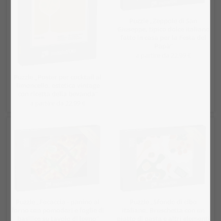
Puzzle „Zeppole di San
Giuseppe, tipico dolce italiano
fatto in casa per la Festa del
Papà“
a partire da 22,99 €
Puzzle „Poster per cocktail al
limoncello, estetica vintage
con ricetta della bevanda“
a partire da 22,99 €
Puzzle „Focaccia - panino al
Puzzle „Sfondo di cibo
forno con pomodori e foglie di
italiano. Bruschetta con un
basilico su tavolo di legno“
piatto di pasta e altri elementi