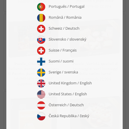
pecorino e pepe nero“
a partire da 22,99 €
a partire da 22,99 €
Puzzle „Cibo di strada
Puzzle „Varietà speciali di
italiano, panini al prosciutto
formaggio, vari formaggi
di Parma, pane con salumi in
della cucina turca“
un mercato di Firenze“
a partire da 22,99 €
a partire da 22,99 €