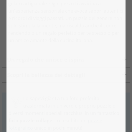
gelato artigianale. Ogni pezzo ti avvicina a
un'esperienza sensoriale che evoca sapori autentici
e ricordi di viaggi passati. Un puzzle del genere non
solo stimola la mente, ma riscalda anche il cuore,
rendendolo un regalo perfetto per te stesso o per
un amico amante della cucina italiana.
Un regalo che unisce e ispira
Scopri la bellezza dei dettagli
Lo sapevi già? La tua foto preferita
trasformata in un vero e proprio puzzle o
diversi momenti speciali racchiusi in un fantastico
foto puzzle collage
: crea subito un
puzzle
fotografico
unico in pochi minuti!