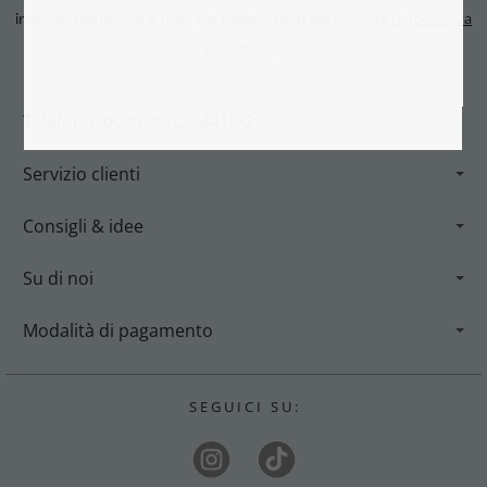
l’informativa
intervalli regolari via e-mail. Per maggiori dettagli consulta
sulla privacy.
Telefono: 0049 9602 94419-29
Servizio clienti
Consigli & idee
Su di noi
Modalità di pagamento
S E G U I C I S U :