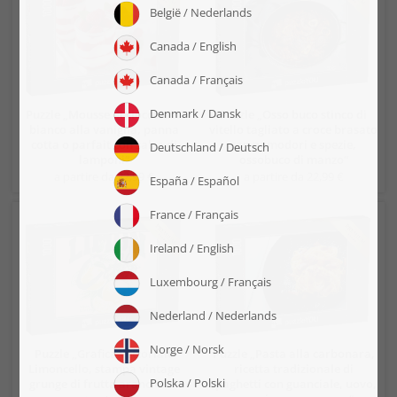
Puzzle „Mousse di cioccolato
Puzzle „Osso buco stinco di
bianco alla vaniglia, panna
vitello tagliato a croce brasato
cotta o parfait con salsa di
con pomodori e spezie,
lamponi“
ossobuco di manzo“
a partire da 22,99 €
a partire da 22,99 €
Puzzle „Grafica vettoriale
Puzzle „Pasta alla carbonara,
Limoncello, stampa vintage
ricetta tradizionale di
grunge di frutta arancione“
spaghetti con guanciale, uovo,