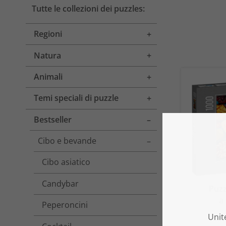
Tutte le collezioni dei puzzles:
Regioni
Toggle menu
Natura
Toggle menu
Animali
Toggle menu
Temi speciali di puzzle
Toggle menu
Bestseller
Toggle menu
Cibo e bevande
Toggle menu
Cibo asiatico
Candybar
Puzz
a
Peperoncini