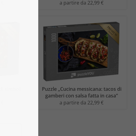
 €
a partire da 22,99 €
di simboli
Puzzle „Cucina messicana: tacos di
“
gamberi con salsa fatta in casa“
 €
a partire da 22,99 €