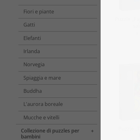
Fiori e piante
Puzzle „Faj
Gatti
sal
a
Elefanti
Irlanda
Norvegia
Spiaggia e mare
Buddha
L'aurora boreale
Mucche e vitelli
Puzzle „T
Collezione di puzzles per
Toggle menu
bambini