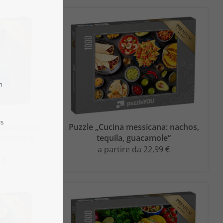
: Nachos al
Puzzle „Cucina messicana: nachos,
roncino e
tequila, guacamole“
a partire da 22,99 €
 €