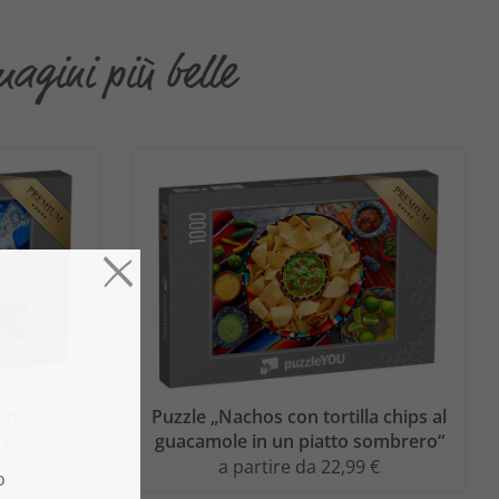
agini più belle
cano“
Puzzle „Nachos con tortilla chips al
guacamole in un piatto sombrero“
 €
a partire da 22,99 €