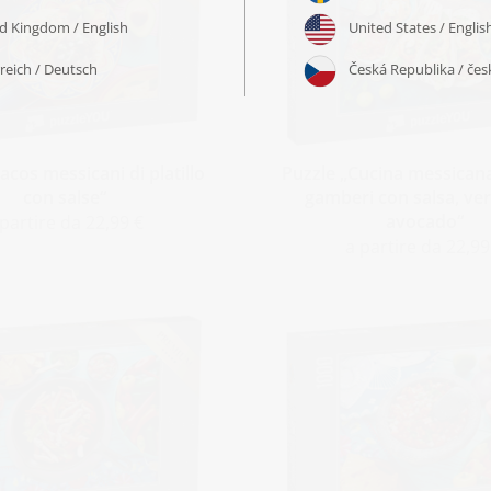
acos messicani di platillo
Puzzle „Cucina messicana
con salse“
gamberi con salsa, ve
avocado“
 partire da 22,99 €
a partire da 22,99