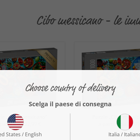
Cibo messicano - le imm
le „Cibo messicano“
Puzzle „Cibo messi
 partire da 22,99 €
a partire da 22,99