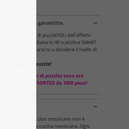
 ha successo - garantito.
zione esclusiva di puzzleYOU dall`effetto
da 1000 pezzi, suddiviso in 40 scatoline SMART
ezzi ciascuna. Sarai tu a decidere il livello di
 si uniscono al puzzle!
 nostre collezioni di puzzles sono ora
oforma di SMART SORTED da 1000 pezzi!
le con un tema di cibo messicano non è
lori vibranti della cucina messicana. Ogni