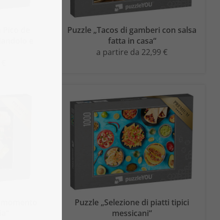
 Pico de
Puzzle „Tacos di gamberi con salsa
iandolo e
fatta in casa“
a partire da 22,99 €
 €
al momento
Puzzle „Selezione di piatti tipici
ia“
messicani“