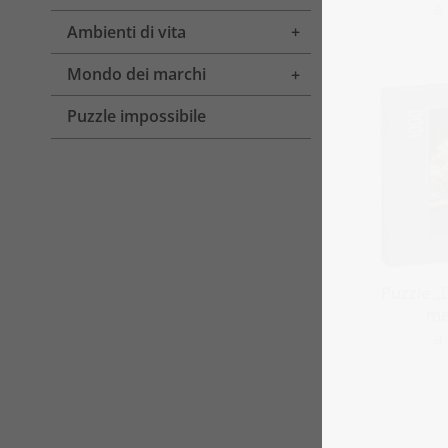
a
Ambienti di vita
Toggle menu
Mondo dei marchi
Toggle menu
Puzzle impossibile
Puzzle „D
me
a