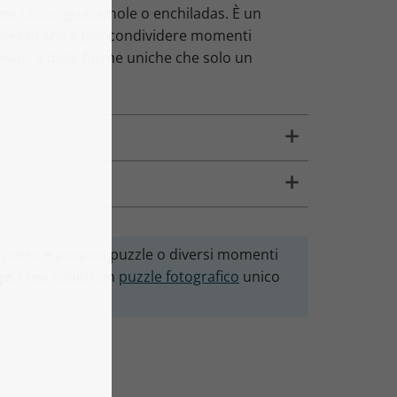
come tacos, guacamole o enchiladas. È un
a messicana e per condividere momenti
 vivaci e dalle forme uniche che solo un
 un vero e proprio puzzle o diversi momenti
ge
: crea subito un
puzzle fotografico
unico