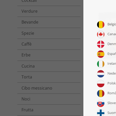
Cocktail
Verdure
Bevande
Spezie
Caffè
Erbe
Cucina
Puzzle 
a
Torta
Cibo messicano
Noci
Frutta