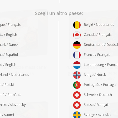
„Prelibatezze messicane“
Puzzle „Ricette messicane
guacamole, salsa al pepe
 partire da 22,99 €
pico de gallo“
a partire da 22,99