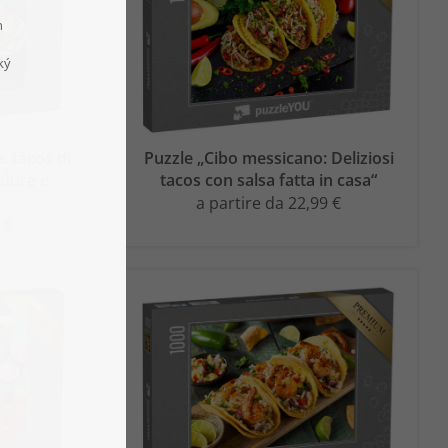
: tacos di
Puzzle „Cibo messicano: Deliziosi
rdure e
tacos con salsa fatta in casa“
a partire da 22,99 €
 €