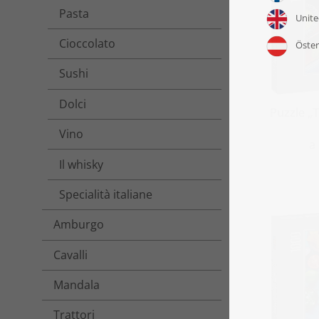
Pasta
Cioccolato
Sushi
Dolci
Puzzle „T
Vino
a
Il whisky
Specialità italiane
Amburgo
Cavalli
Mandala
Trattori