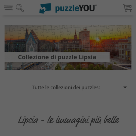
Collezione di puzzle Lipsia
Tutte le collezioni dei puzzles:
Lipsia - le immagini più belle