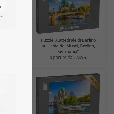
era“
Puzzle „Cattedrale di Berlino
sull'Isola dei Musei, Berlino,
 €
Germania“
a partire da 22,99 €