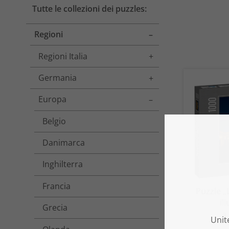
Tutte le collezioni dei puzzles:
Regioni
Toggle menu
Regioni Italia
Toggle menu
Germania
Toggle menu
Europa
Toggle menu
Belgio
Danimarca
Inghilterra
Francia
Puzzle „
il
Grecia
a