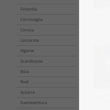
Finlandia
Puzzle „Lo
Cornovaglia
a
Corsica
Lanzarote
Algarve
Scandinavia
Ibiza
Rodi
Azzorre
Puzzle „V
di
Fuerteventura
a