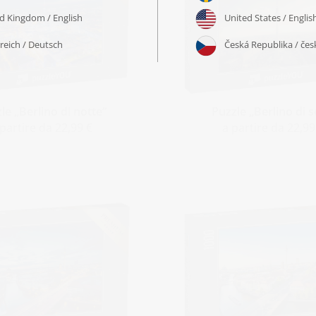
le „Berlino di notte“
Puzzle „Berlino di s
 partire da 22,99 €
a partire da 22,99