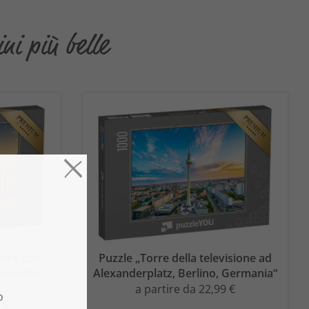
ni più belle
anea con
Puzzle „Torre della televisione ad
ramonto,
Alexanderplatz, Berlino, Germania“
a partire da 22,99 €
 €