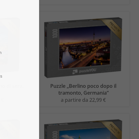
no di sera,
Puzzle „Berlino poco dopo il
tramonto, Germania“
 €
a partire da 22,99 €