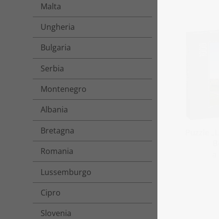
Malta
Ungheria
Bulgaria
Serbia
Montenegro
Albania
Bretagna
Puzzle „
B
Romania
a
Lussemburgo
Cipro
Slovenia