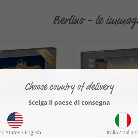
Berlino - le immagi
La Porta di Brandeburgo
Puzzle „Berlino sotterr
luminata a Berlino“
l'Oberbaumbrücke al t
Germania“
 partire da 22,99 €
a partire da 22,99