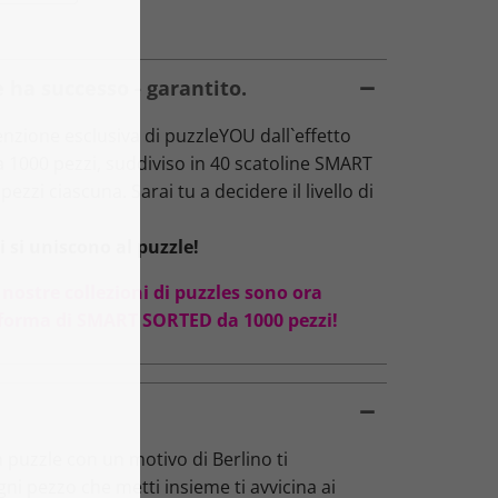
 ha successo - garantito.
zione esclusiva di puzzleYOU dall`effetto
da 1000 pezzi, suddiviso in 40 scatoline SMART
ezzi ciascuna. Sarai tu a decidere il livello di
 si uniscono al puzzle!
 nostre collezioni di puzzles sono ora
oforma di SMART SORTED da 1000 pezzi!
 puzzle con un motivo di Berlino ti
ni pezzo che metti insieme ti avvicina ai