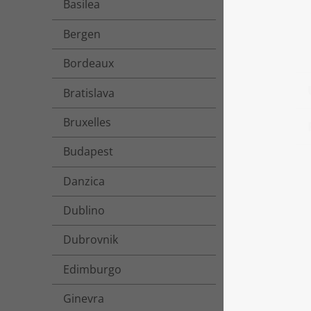
Basilea
Bergen
Bordeaux
Bratislava
Bruxelles
Budapest
Danzica
Dublino
Dubrovnik
Edimburgo
Ginevra