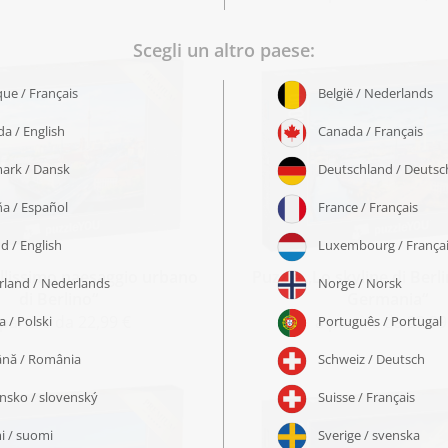
llissimo paesaggio urbano
Puzzle „Lo skyline di Berli
di Berlino“
Germania“
 partire da 22,99 €
a partire da 22,99