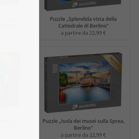
ino con la
Puzzle „Splendida vista della
rmania“
Cattedrale di Berlino“
 €
a partire da 22,99 €
deburgo a
Puzzle „Isola dei musei sulla Sprea,
la sera“
Berlino“
 €
a partire da 22,99 €