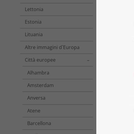
Lettonia
Estonia
Lituania
Altre immagini d`Europa
Città europee
Toggle menu
Alhambra
Amsterdam
Anversa
Atene
Barcellona