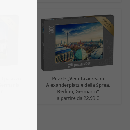
il palazzo
Puzzle „Veduta aerea di
 Germania“
Alexanderplatz e della Sprea,
Berlino, Germania“
 €
a partire da 22,99 €