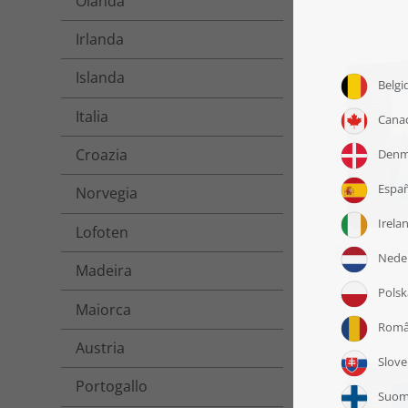
Olanda
Irlanda
Islanda
Italia
Croazia
Norvegia
Lofoten
Puzzle „Be
Madeira
a
Maiorca
Austria
Portogallo