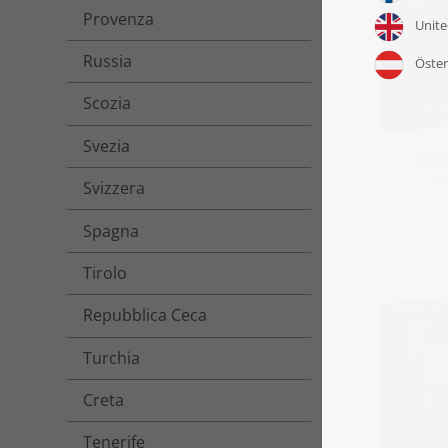
Provenza
Russia
Scozia
Svezia
Puzz
a
Svizzera
Spagna
Tirolo
Repubblica Ceca
Turchia
Creta
Tenerife