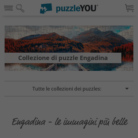
Collezione di puzzle Engadina
Tutte le collezioni dei puzzles:
Engadina - le immagini più belle