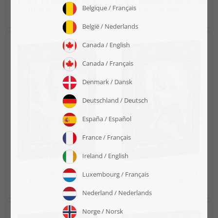
Puzzle „La seduttrice delle
Puzzle „Rudolph incontra Lady
stelle alla cannella“
Fiocco di Neve“
a partire da 22,99 €
a partire da 22,99 €
Puzzle „Sogni retrò sotto
Puzzle „Miss Vischio Marilyn“
l'albero di Natale“
a partire da 22,99 €
a partire da 22,99 €