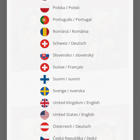
Puzzle „Vacanze scoppiettanti
Puzzle „Angelo di Natale
sotto l'albero di Natale“
andato fuori strada“
a partire da 22,99 €
a partire da 22,99 €