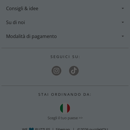
Consigli & idee
Su di noi
Modalità di pagamento
S E G U I C I S U :
S T A I O R D I N A N D O D A :
Scegli il tuo paese >>
WE
PUZZLES |
Sitemap
| ©2026
puzzleYOU