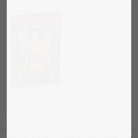
Puzzle „Sexy Xmas: Caldo
splendore nel tempo freddo“
a partire da 22,99 €
NOVITÀ! L'alternativa intelligente. Ogni