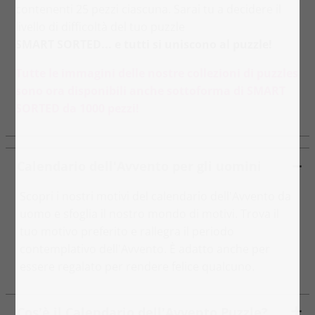
contenenti 25 pezzi ciascuna. Sarai tu a decidere il
livello di difficoltà del tuo puzzle
SMART SORTED... e tutti si uniscono al puzzle!
Tutte le immagini delle nostre collezioni di puzzles
sono ora disponibili anche sottoforma di SMART
SORTED da 1000 pezzi!
Calendario dell'Avvento per gli uomini
Scopri i nostri motivi del calendario dell'Avvento da
uomo e sfoglia il nostro mondo di motivi. Trova il
tuo motivo preferito e rallegra il periodo
contemplativo dell'Avvento. È adatto anche per
essere regalato per rendere felice qualcuno.
Cos'è il Calendario dell'Avvento Puzzle?