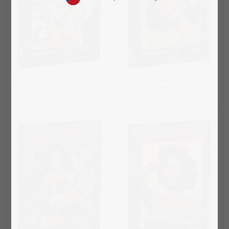
Puzzle „Natale sexy: profumo
Puzzle „La fidanzata di Babbo
di abete e curve della vita“
Natale“
a partire da 22,99 €
a partire da 22,99 €