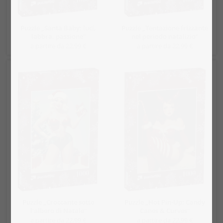
Puzzle „Santa Baby: luci,
Puzzle „Tentazione frizzante
labbra, passione“
nel periodo natalizio“
a partire da 22,99 €
a partire da 22,99 €
Puzzle „Croccante sotto
Puzzle „Hot Pin-Up: Candy
l'albero di Natale“
Canes & Curves“
a partire da 22,99 €
a partire da 22,99 €