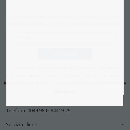
Ti terremo costantemente informato anche
tramite e-mail – Iscriviti ora alla Newsletter!
* Cliccando su „ Iscrizione“ dichiari il tuo consenso, revocabile in
qualsiasi momento, ad essere informato/a su offerte e promozioni a
l’informativa
intervalli regolari via e-mail. Per maggiori dettagli consulta
sulla privacy.
Telefono: 0049 9602 94419-29
Servizio clienti