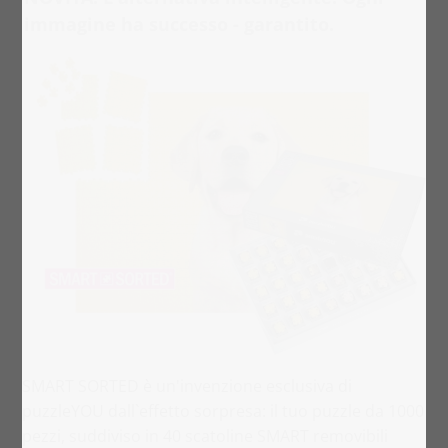
immagine ha successo - garantito.
SMART SORTED è un'invenzione esclusiva di
puzzleYOU dall`effetto sorpresa: il tuo puzzle da 1000
pezzi, suddiviso in 40 scatoline SMART removibili