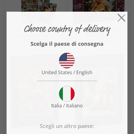
Puzzle „Sexy Retrò Vintage
Puzzle „Il dolce peccato di
Natale Pin-Up Ragazze“
Babbo Natale“
54,99 €
39,99 €
a partire da 22,99 €