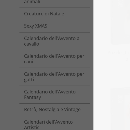
animali
Creature di Natale
Sexy XMAS
Calendario dell'Avvento a
cavallo
Puzzle „I 
Calendario dell'Avvento per
a
cani
Calendario dell'Avvento per
gatti
Calendario dell'Avvento
Fantasy
Retrò, Nostalgia e Vintage
Calendari dell'Avvento
Artistici