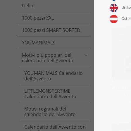
Gelini
1000 pezzi XXL
1000 pezzi SMART SORTED
YOUMANIMALS
Motivi più popolari del
Toggle menu
calendario dell'Avvento
YOUMANIMALS Calendario
dell'Avvento
Puzzle „
LITTLEMONSTERTIME
vol
Calendario dell'Avvento
a
Motivi regionali del
calendario dell'Avvento
Calendario dell'Avvento con