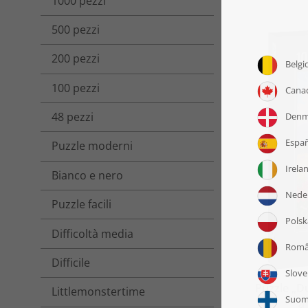
1000 pezzi
500 pezzi
200 pezzi
100 pezzi
48 pezzi
Puzzle moderni
Bianco e nero
Puzzle facili
Difficoltà media
Difficile
Puzzle „Due
Littlemonstertime
a