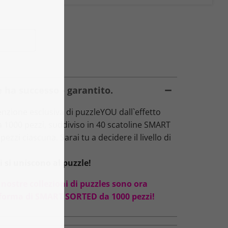
 ha successo - garantito.
zione esclusiva di puzzleYOU dall`effetto
da 1000 pezzi, suddiviso in 40 scatoline SMART
ezzi ciascuna. Sarai tu a decidere il livello di
 si uniscono al puzzle!
 nostre collezioni di puzzles sono ora
oforma di SMART SORTED da 1000 pezzi!