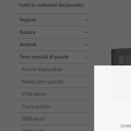
Tutte le collezioni dei puzzles:
Regioni
Toggle menu
Natura
Toggle menu
Animali
Toggle menu
Temi speciali di puzzle
Toggle menu
Puzzle impossibile
Novità per i puzzle
Vista aerea
Crazy puzzle
Puzzle „Bi
2000 pezzi
a