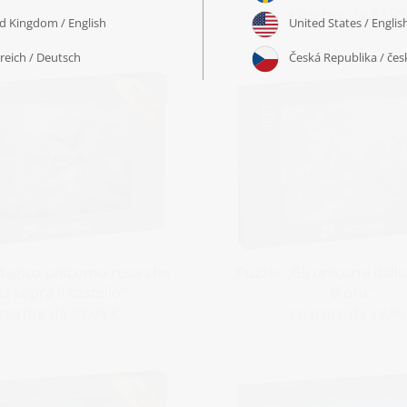
a partire da 22,99
Magico unicorno rosa che
Puzzle „Gli unicorni dall
a sopra il castello“
d'oro“
 partire da 22,99 €
a partire da 22,99