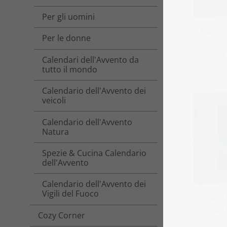
Per gli uomini
Puzzle 
Per le donne
a
Calendari dell'Avvento da
tutto il mondo
Calendario dell'Avvento dei
veicoli
Calendario dell'Avvento
Natura
Spezie & Cucina Calendario
dell'Avvento
Calendario dell'Avvento dei
Vigili del Fuoco
Puzzle „
att
Cozy Corner
a