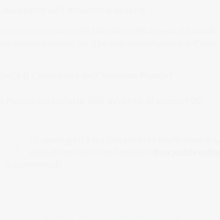
Calendario dell'Avvento a cavallo
Scopri i nostri motivi del calendario dell'avvento dei cavalli 
tuo motivo preferito per il periodo contemplativo dell'Avve
Cos'è il Calendario dell'Avvento Puzzle?
Il Puzzle Calendario dell'Avvento di puzzleYOU
Lo sapevi già? La tua foto preferita trasformata in
speciali racchiusi in un fantastico
foto puzzle colla
in pochi minuti!
I prezzi sono IVA incl.,
i costi di spedizione
esclusi.