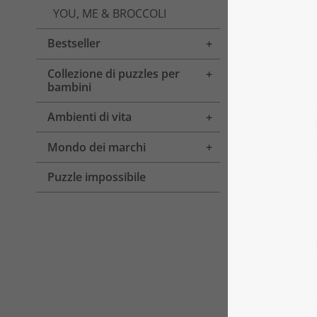
YOU, ME & BROCCOLI
Bestseller
Toggle menu
Collezione di puzzles per
Toggle menu
bambini
Ambienti di vita
Toggle menu
Mondo dei marchi
Toggle menu
Puzzle impossibile