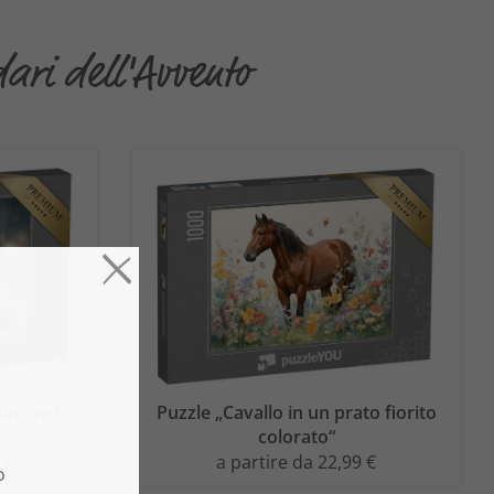
dari dell'Avvento
hino nel
Puzzle „Cavallo in un prato fiorito
“
colorato“
 €
a partire da 22,99 €