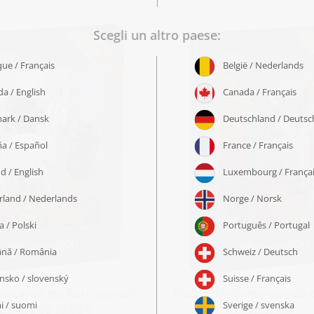
 cavalli tra fiori colorati“
Puzzle „Unicorno magico 
colorato“
 partire da 22,99 €