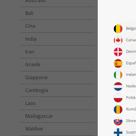
Australia
Bali
Cina
India
Iran
Israele
Giappone
Puzzle „Il
Cambogia
Pro
a
Laos
Madagascar
Maldive