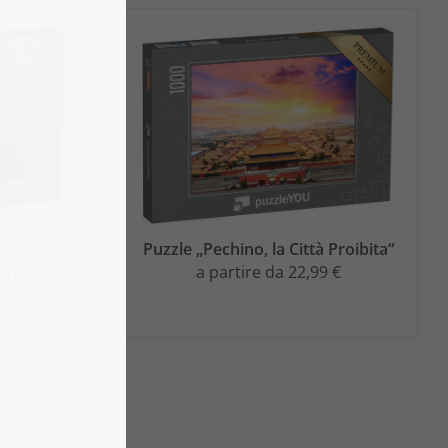
zate come
Puzzle „Pechino, la Città Proibita“
incia dello
a partire da 22,99 €
 €