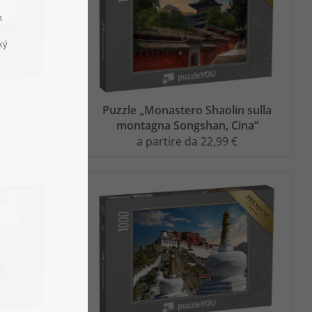
yline di
Puzzle „Monastero Shaolin sulla
montagna Songshan, Cina“
 €
a partire da 22,99 €