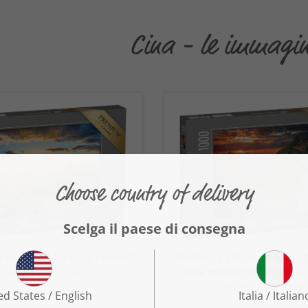
Cina - le immagini
a Grande Muraglia cinese“
Puzzle „La Grande Muragl
nelle montagne vicino a
 partire da 22,99 €
a partire da 22,99