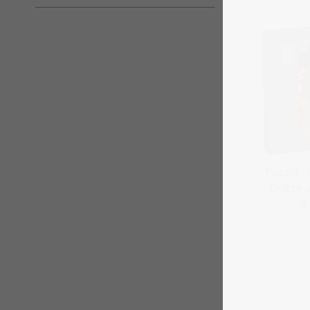
Puzzle 
cinese 
a