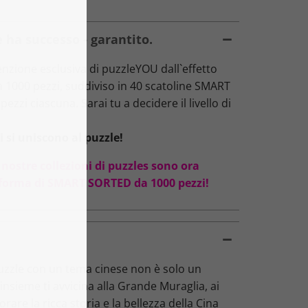
 ha successo - garantito.
zione esclusiva di puzzleYOU dall`effetto
da 1000 pezzi, suddiviso in 40 scatoline SMART
ezzi ciascuna. Sarai tu a decidere il livello di
 si uniscono al puzzle!
 nostre collezioni di puzzles sono ora
oforma di SMART SORTED da 1000 pezzi!
uzzle con un tema cinese non è solo un
nsieme ti avvicina alla Grande Muraglia, ai
are la ricca storia e la bellezza della Cina