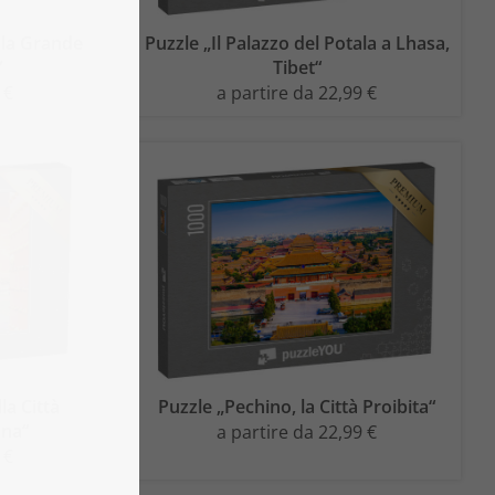
lla Grande
Puzzle „Il Palazzo del Potala a Lhasa,
“
Tibet“
 €
a partire da 22,99 €
la Città
Puzzle „Pechino, la Città Proibita“
ina“
a partire da 22,99 €
 €