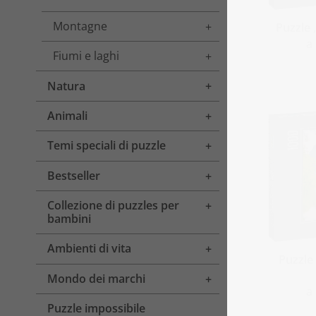
Montagne
Toggle menu
Puzzle 
a
Fiumi e laghi
Toggle menu
Natura
Toggle menu
Animali
Toggle menu
Temi speciali di puzzle
Toggle menu
Bestseller
Toggle menu
Collezione di puzzles per
Toggle menu
bambini
Ambienti di vita
Toggle menu
Puzzle 
Mondo dei marchi
Toggle menu
a
Puzzle impossibile