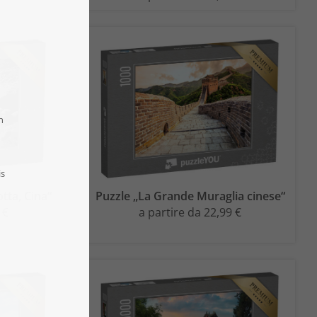
otta, Cina“
Puzzle „La Grande Muraglia cinese“
 €
a partire da 22,99 €