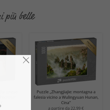
 più belle
ia cinese
Puzzle „Zhangjiajie: montagna a
 Pechino“
falesia vicino a Wulingyuan Hunan,
Cina“
 €
a partire da 22,99 €