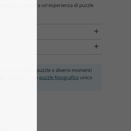
a asiatica e desidera un'esperienza di puzzle
 un vero e proprio puzzle o diversi momenti
ge
: crea subito un
puzzle fotografico
unico
orni.