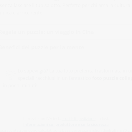
senza lasciare il tuo salotto. Perfetto per chi ama la cultur
unica e arricchente.
Regala un puzzle: un viaggio in Cina
Benefici del puzzle per la mente
Lo sapevi già? La tua foto preferita trasformata in
speciali racchiusi in un fantastico
foto puzzle colla
in pochi minuti!
I prezzi sono IVA incl.,
i costi di spedizione
esclusi.
Informazioni sul produttore e sulla sicurezza
ezzi scontati vengono calcolati sulla base dei prezzi migliori degli ultimi 30 gi