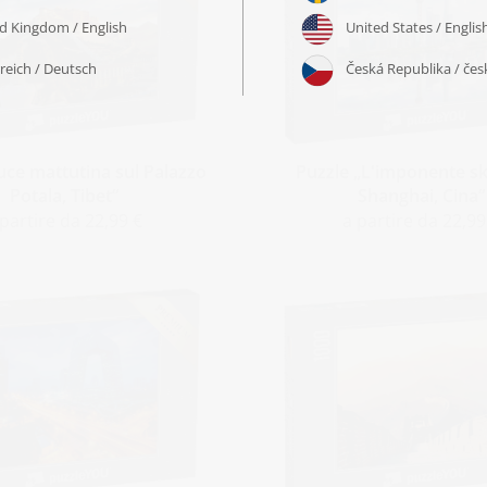
uce mattutina sul Palazzo
Puzzle „L'imponente sk
Potala, Tibet“
Shanghai, Cina“
 partire da 22,99 €
a partire da 22,99