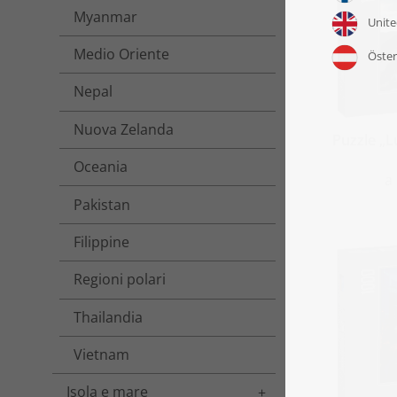
Myanmar
Medio Oriente
Nepal
Nuova Zelanda
Puzzle „L
Oceania
a
Pakistan
Filippine
Regioni polari
Thailandia
Vietnam
Isola e mare
Toggle menu