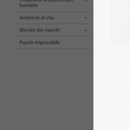
Toggle menu
bambini
Ambienti di vita
Toggle menu
Mondo dei marchi
Toggle menu
Puzzle impossibile
Puzzle
nell'a
a