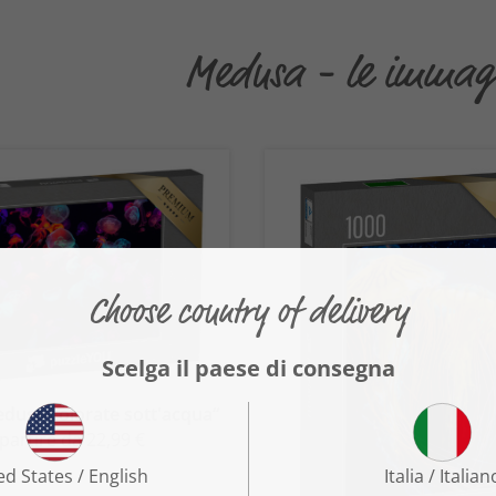
Medusa - le immagin
duse colorate sott'acqua“
 partire da 22,99 €