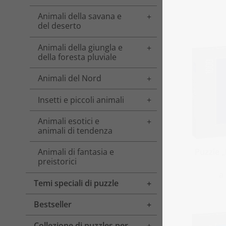
Animali della savana e
Toggle menu
del deserto
Animali della giungla e
Toggle menu
della foresta pluviale
Animali del Nord
Toggle menu
Insetti e piccoli animali
Toggle menu
Animali esotici e
Toggle menu
animali di tendenza
Puzzle 
Animali di fantasia e
preistorici
a
Temi speciali di puzzle
Toggle menu
Bestseller
Toggle menu
Collezione di puzzles per