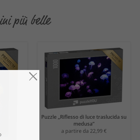
i più belle
Puzzle „Riflesso di luce traslucida su
medusa“
a partire da 22,99 €