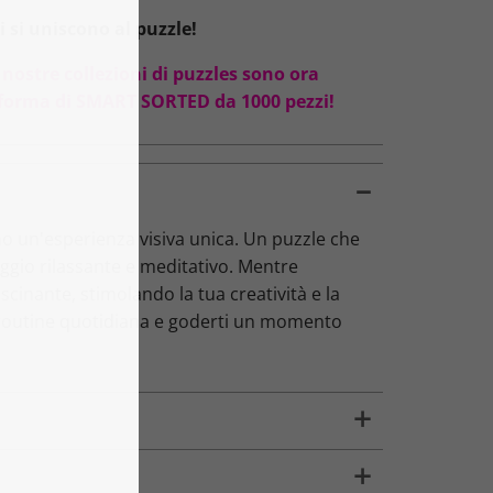
 si uniscono al puzzle!
 nostre collezioni di puzzles sono ora
oforma di SMART SORTED da 1000 pezzi!
no un'esperienza visiva unica. Un puzzle che
ggio rilassante e meditativo. Mentre
cinante, stimolando la tua creatività e la
 routine quotidiana e goderti un momento