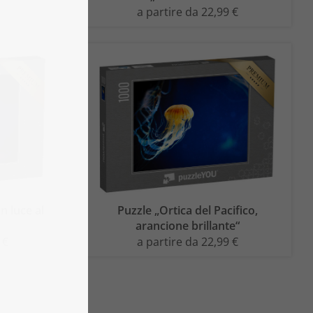
a partire da 22,99 €
n luce al
Puzzle „Ortica del Pacifico,
arancione brillante“
 €
a partire da 22,99 €