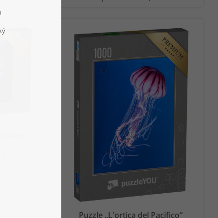
gunare
 €
Puzzle „L'ortica del Pacifico“