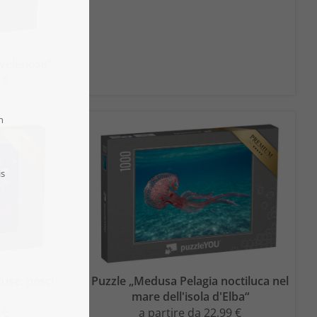
 velenose“
 €
use, pesci
Puzzle „Medusa Pelagia noctiluca nel
mare dell'isola d'Elba“
 €
a partire da 22,99 €