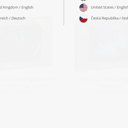
ortica di mare giapponese,
Puzzle „La medusa la
issima medusa velenosa“
maculata“
 partire da 22,99 €
a partire da 22,99