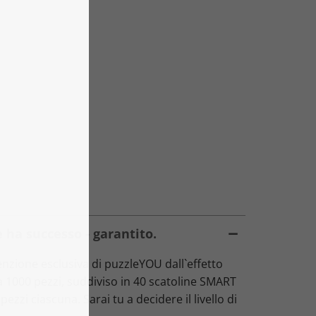
 ha successo - garantito.
zione esclusiva di puzzleYOU dall`effetto
da 1000 pezzi, suddiviso in 40 scatoline SMART
ezzi ciascuna. Sarai tu a decidere il livello di