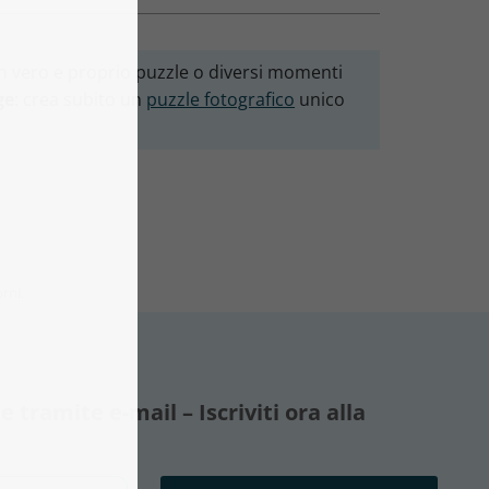
 un vero e proprio puzzle o diversi momenti
ge
: crea subito un
puzzle fotografico
unico
orni.
ramite e-mail – Iscriviti ora alla