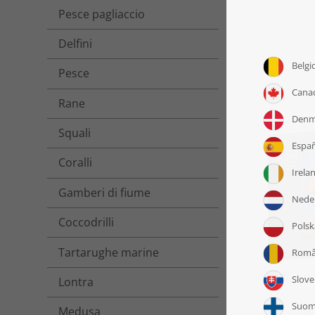
Pesce pagliaccio
Delfini
Pesce
Rane
Squali
Coralli
Gamberi di fiume
Coccodrilli
Tartarughe marine
Puzzle
Lontra
a
Medusa