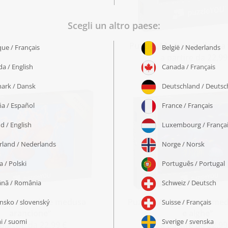
Puzzle „Meduse belle ma
a partire da 22,99
 „Spettacolare medusa
Puzzle „Acquario con med
arancione“
e alghe“
 partire da 22,99 €
a partire da 22,99