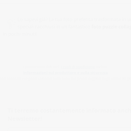
Lo sapevi già? La tua foto preferita trasformata in
speciali racchiusi in un fantastico
foto puzzle colla
in pochi minuti!
I prezzi sono IVA incl.,
i costi di spedizione
esclusi.
Informazioni sul produttore e sulla sicurezza
ezzi scontati vengono calcolati sulla base dei prezzi migliori degli ultimi 30 gi
Ti terremo costantemente informato anche t
Newsletter!