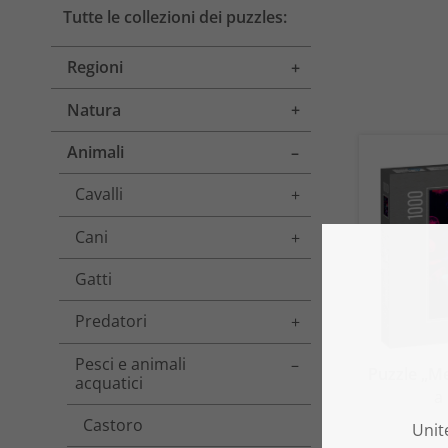
Tutte le collezioni dei puzzles:
Regioni
Toggle menu
Natura
Toggle menu
Animali
Toggle menu
Cavalli
Toggle menu
Cani
Toggle menu
Gatti
Predatori
Toggle menu
Pesci e animali
Toggle menu
Puzzle „Me
acquatici
a
Castoro