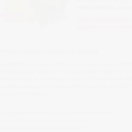
difficoltà del tuo puzzle
SMART SORTED... e tutti
Tutte le immagini delle
disponibili anche sott
Perché scegliere un puzzle di meduse
Le meduse, con le loro forme eteree e colori vibranti, offro
raffigura queste creature marine può trasformarsi in un via
componi il puzzle, ti immergi in un mondo sottomarino affas
tua immaginazione. È un modo perfetto per staccare dalla
di pace e tranquillità.
Un regalo perfetto per gli amanti del mare
Benefici del puzzle per la mente