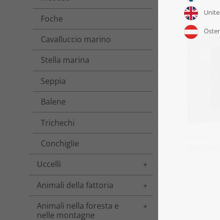
Foche
Cavalluccio marino
Stella marina
Seppia
Balene
Trichechi
Puzzle „L'
Conchiglie
una bell
a
Uccelli
Toggle menu
Animali della fattoria
Toggle menu
Animali nella foresta e
Toggle menu
nelle montagne