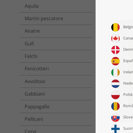
Aquila
Martin pescatore
Anatre
Gufi
Falchi
Fenicotteri
Avvoltoio
Gabbiani
Pappagallo
Pellicani
Puzzle „L
Corvi