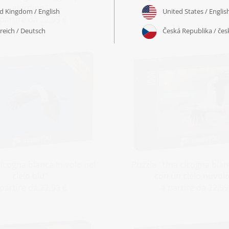
giardino“
 partire da 22,99 €
icogna bianca in volo nel
Puzzle „Una cicogna bian
cielo blu“
con un cielo nuvol
 partire da 22,99 €
a partire da 22,99