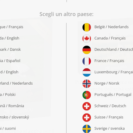
Puzzle „Cicogna bianca e
verde dell'erba est
a partire da 22,99
a cicogna si aggira per il