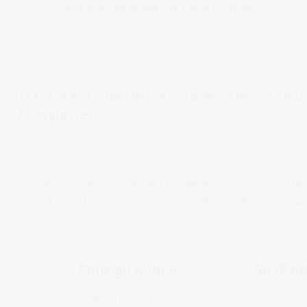
Informazioni sul produttore e sulla sicurezza
ezzi scontati vengono calcolati sulla base dei prezzi migliori degli ultimi 30 gi
Ti terremo costantemente informato anche t
Newsletter!
* Cliccando su „ Iscrizione“ dichiari il tuo consenso, revocabile in qua
l’informativa
intervalli regolari via e-mail. Per maggiori dettagli consulta
Consigli & idee
Su di no
Scatole per puzzle
Azienda