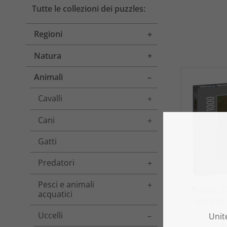
Tutte le collezioni dei puzzles:
Regioni
Toggle menu
Natura
Toggle menu
Animali
Toggle menu
Cavalli
Toggle menu
Cani
Toggle menu
Gatti
Predatori
Toggle menu
Pesci e animali
Toggle menu
Puzzle „
acquatici
durante 
Uccelli
Toggle menu
a