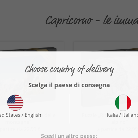
Capricorno - le immag
Lo stambecco, il re delle
Puzzle „Ritratto dello 
montagne“
alpino“
 partire da 22,99 €
a partire da 22,99