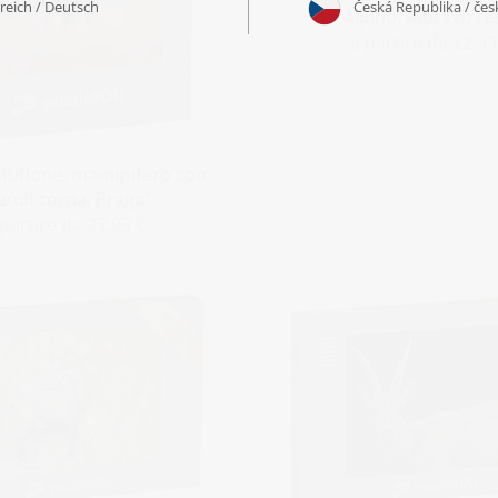
alpino, Alpi svizze
a partire da 22,99
Muflone, mammifero con
andi corna, Praga“
 partire da 22,99 €