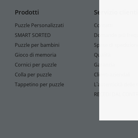
Prodotti
Servizio clienti
Puzzle Personalizzati
Contatti
SMART SORTED
Domande più freq
Puzzle per bambini
Spese di spedizion
Gioco di memoria
Qualità
Cornici per puzzle
Garanzia
Colla per puzzle
Clienti aziendali
Tappetino per puzzle
L`autenticità delle
RECEDI DAL CONT