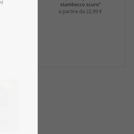
re“
stambecco scuro“
 €
a partire da 22,99 €