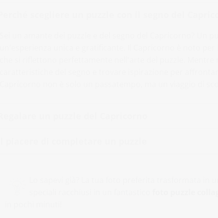
Perché scegliere un puzzle con il segno del Capric
Sei un amante dei puzzle e del segno del Capricorno? Un p
un'esperienza unica e gratificante. Il Capricorno è noto pe
che si riflettono perfettamente nell'arte del puzzle. Mentre m
caratteristiche del segno e trovare ispirazione per affrontar
Capricorno non è solo un passatempo, ma un viaggio di sc
Regalare un puzzle del Capricorno
Il piacere di completare un puzzle
Lo sapevi già? La tua foto preferita trasformata in
speciali racchiusi in un fantastico
foto puzzle colla
in pochi minuti!