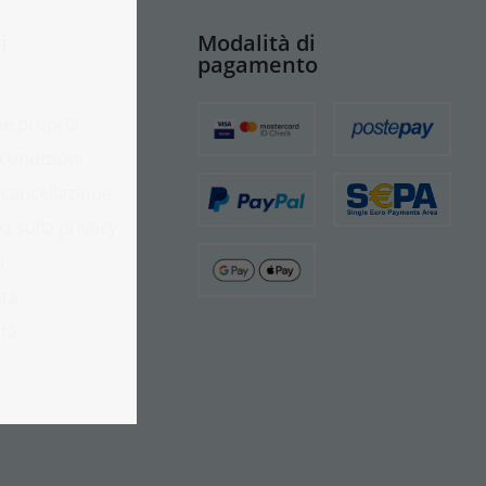
i
Modalità di
pagamento
e propria
 condizioni
i cancellazione
a sulla privacy
i
ità
ità