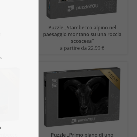
Puzzle „Stambecco alpino nel
paesaggio montano su una roccia
scoscesa“
a partire da 22,99 €
ambecco
Puzzle „Primo piano di uno