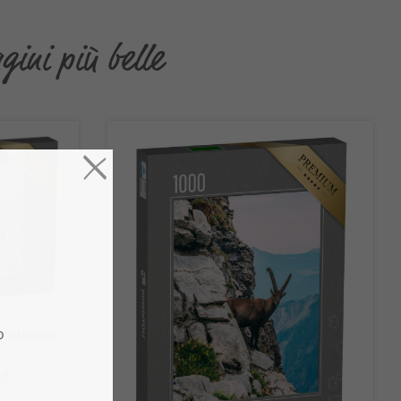
ini più belle
stambecco
 €