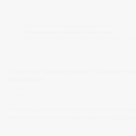
I prezzi sono IVA incl.,
i costi di spedizione
esclusi.
Informazioni sul produttore e sulla sicurezza
ezzi scontati vengono calcolati sulla base dei prezzi migliori degli ultimi 30 gi
Ti terremo costantemente informato anche t
Newsletter!
* Cliccando su „ Iscrizione“ dichiari il tuo consenso, revocabile in qua
l’informativa
intervalli regolari via e-mail. Per maggiori dettagli consulta