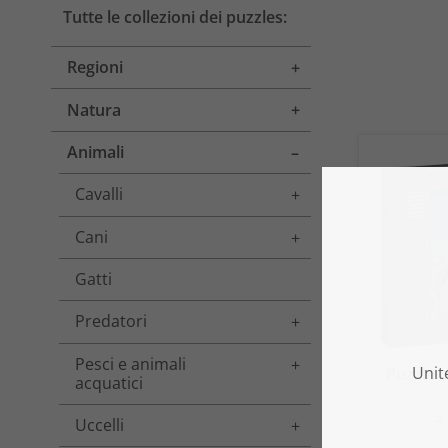
Tutte le collezioni dei puzzles:
Regioni
Toggle menu
Natura
Toggle menu
Animali
Toggle menu
Cavalli
Toggle menu
Cani
Toggle menu
Gatti
Predatori
Toggle menu
Pesci e animali
Toggle menu
Puzzle „
acquatici
a
Uccelli
Toggle menu