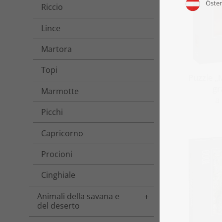
Riccio
Lince
Martora
Topi
Puzzle „
gr
Marmotte
a
Picchi
Capricorno
Procioni
Cinghiale
Animali della savana e
Toggle menu
del deserto