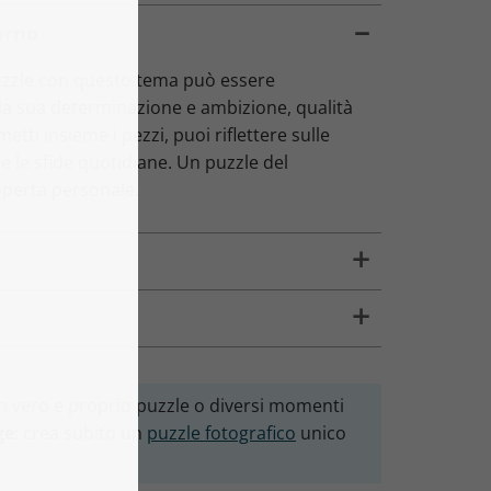
orno
uzzle con questo tema può essere
r la sua determinazione e ambizione, qualità
etti insieme i pezzi, puoi riflettere sulle
e le sfide quotidiane. Un puzzle del
operta personale.
 un vero e proprio puzzle o diversi momenti
ge
: crea subito un
puzzle fotografico
unico