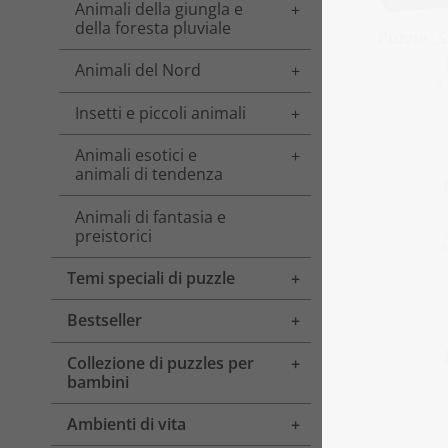
Animali della giungla e
Toggle menu
della foresta pluviale
Puzzle „
Animali del Nord
Toggle menu
a
Insetti e piccoli animali
Toggle menu
Animali esotici e
Toggle menu
animali di tendenza
Animali di fantasia e
preistorici
Temi speciali di puzzle
Toggle menu
Bestseller
Toggle menu
Collezione di puzzles per
Toggle menu
bambini
Ambienti di vita
Toggle menu