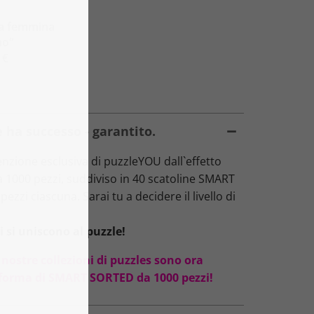
na femmina
no“
 €
 ha successo - garantito.
zione esclusiva di puzzleYOU dall`effetto
da 1000 pezzi, suddiviso in 40 scatoline SMART
ezzi ciascuna. Sarai tu a decidere il livello di
 si uniscono al puzzle!
 nostre collezioni di puzzles sono ora
oforma di SMART SORTED da 1000 pezzi!