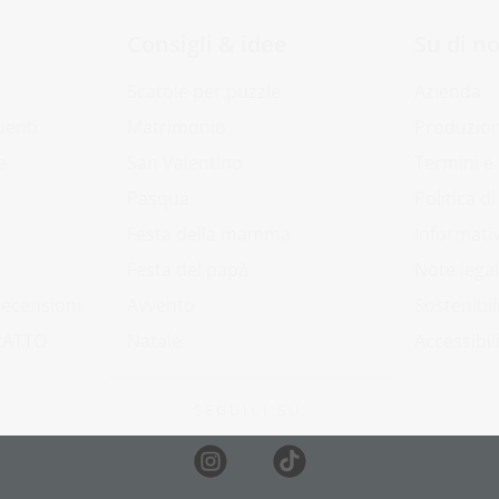
Consigli & idee
Su di no
Scatole per puzzle
Azienda
uenti
Matrimonio
Produzion
e
San Valentino
Termini e
Pasqua
Politica d
Festa della mamma
Informativ
Festa del papà
Note legal
 recensioni
Avvento
Sostenibil
RATTO
Natale
Accessibil
S E G U I C I S U :