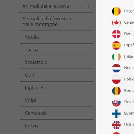
Animali della fattoria
Toggle menu
Animali nella foresta e
Toggle menu
nelle montagne
Aquila
Tasso
Scoiattolo
Gufi
Pipistrelli
Volpi
Camoscio
Cervo