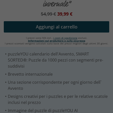
invernale“
54,99 €
39,99 €
Aggiungi al carrello
I prezzi sono IVA incl.,
i costi di spedizione
esclusi.
Informazioni sul produttore e sulla sicurezza
I prezzi scontati vengono calcolati sulla base dei prezzi migliori degli ultimi 30 giorni.
puzzleYOU calendario dell'Avvento, SMART
SORTED®: Puzzle da 1000 pezzi con segmenti pre-
suddivisi
Brevetto internazionale
Una sezione corrispondente per ogni giorno dell`
Avvento
Designs creativi per i puzzles e per le relative scatole
inclusi nel prezzo
Immagine del puzzle di puzzleYOU AI